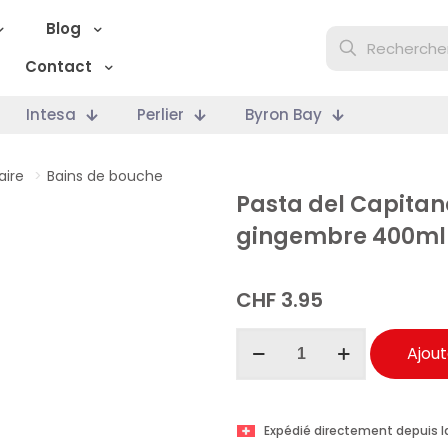
Blog
Contact
Intesa
Perlier
Byron Bay
aire
>
Bains de bouche
Pasta del Capitan
gingembre 400ml
CHF
3.95
quantité
Ajout
de
Pasta
del
Expédié directement depuis l
Capitano