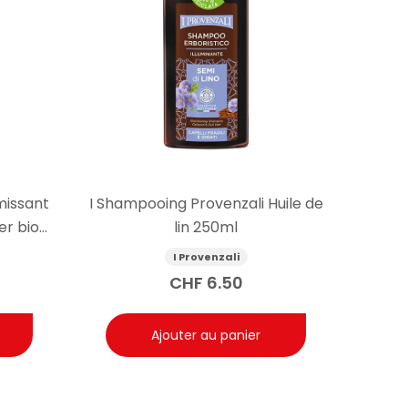
missant
I Shampooing Provenzali Huile de
er bio
lin 250ml
I Provenzali
CHF
6.50
Ajouter au panier