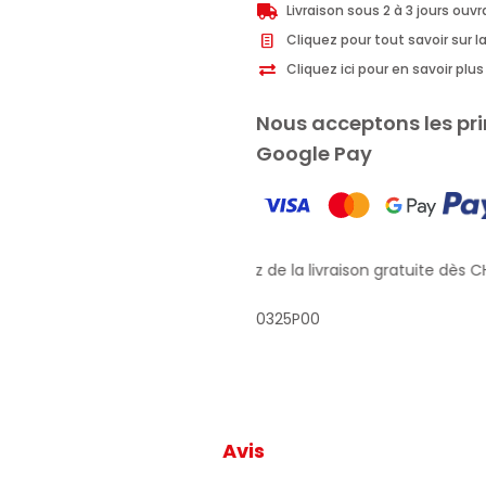
Livraison sous 2 à 3 jours ouv
bain
Cliquez pour tout savoir sur la
de
Cliquez ici pour en savoir pl
bouche
antibactérien
Nous acceptons les pri
gingembre
Google Pay
400ml
Profitez de la livraison gratuite dès CH
0325P00
Avis