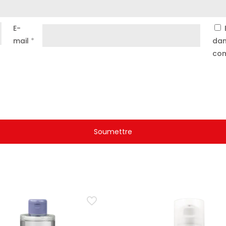
E-
mail
*
dan
com