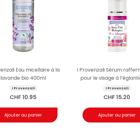
venzali Eau micellaire à la
I Provenzali Sérum raffer
lavande bio 400ml
pour le visage à l’églanti
30ml
I Provenzali
I Provenzali
CHF
10.95
CHF
15.20
Ajouter au panier
Ajouter au panier