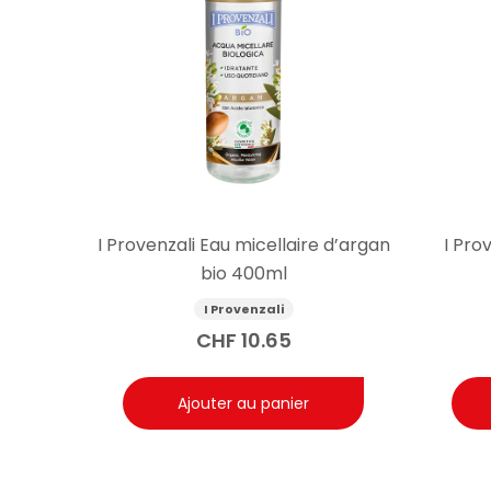
I Provenzali Eau micellaire d’argan
I Pro
bio 400ml
I Provenzali
CHF
10.65
Ajouter au panier