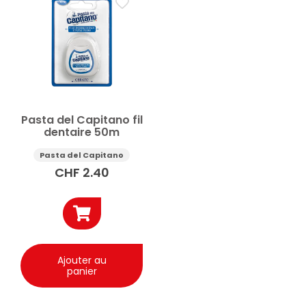
Soin de la personne
Bains de bouche
Brosses à dents
Brosses à dents pour enfants
Dentifrices
Dentifrices pour enfants
Fils dentaires
Hygiène bucco-dentaire
Prix
Pasta del Capitano fil
dentaire 50m
Appliquer
Pasta del Capitano
CHF
2.40
✕
Réinitialiser tous les filtres
Ajouter au
panier