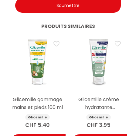
PRODUITS SIMILAIRES
Glicemille gommage
Glicemille crème
mains et pieds 100 ml
hydratante
antibactérienne pour
Glicemille
Glicemille
les mains 100ml
CHF
5.40
CHF
3.95