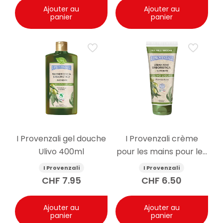
Ajouter au
Ajouter au
panier
panier
I Provenzali gel douche
I Provenzali crème
Ulivo 400ml
pour les mains pour les
peaux sensibles Olive
I Provenzali
I Provenzali
75ml
CHF
7.95
CHF
6.50
Ajouter au
Ajouter au
panier
panier