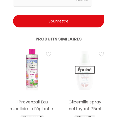
PRODUITS SIMILAIRES
Épuisé
I Provenzali Eau
Glicemille spray
micellaire à l’églantier
nettoyant 75ml
bio 400ml