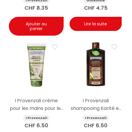
I Provenzali
Glicemille
CHF
8.35
CHF
4.75
Ajouter au
Lire la suite
panier
I Provenzali crème
I Provenzali
pour les mains pour les
shampooing Karité et
peaux sensibles Olive
Avocat 250ml
I Provenzali
I Provenzali
75ml
CHF
6.50
CHF
6.50