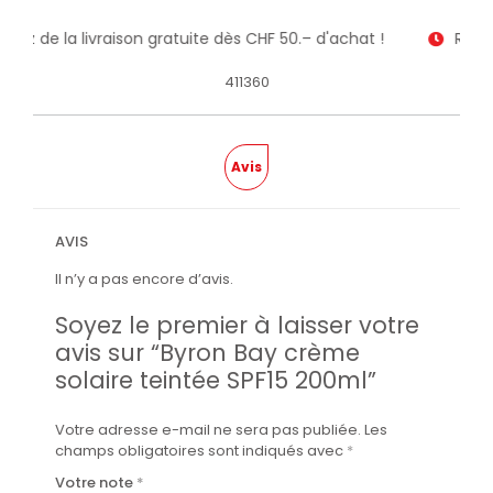
fitez de la livraison gratuite dès CHF 50.– d'achat !
Recev
411360
Avis
AVIS
Il n’y a pas encore d’avis.
Soyez le premier à laisser votre
avis sur “Byron Bay crème
solaire teintée SPF15 200ml”
Votre adresse e-mail ne sera pas publiée.
Les
champs obligatoires sont indiqués avec
*
Votre note
*