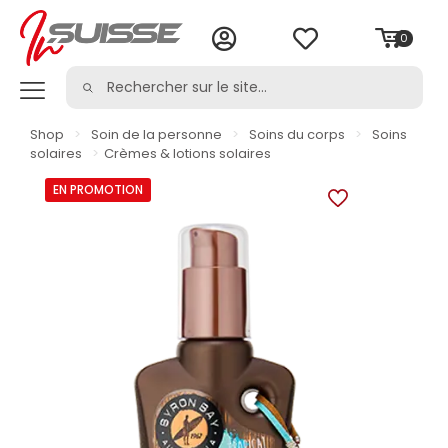
0
Shop
>
Soin de la personne
>
Soins du corps
>
Soins
solaires
>
Crèmes & lotions solaires
EN PROMOTION