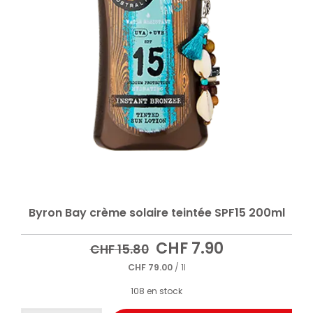
Byron Bay crème solaire teintée SPF15 200ml
Le
Le
CHF
7.90
CHF
15.80
prix
prix
CHF
79.00
/ 1l
initial
actuel
était :
est :
108 en stock
CHF 15.80.
CHF 7.90.