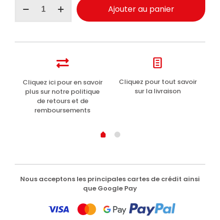
quantité
Ajouter au panier
de
Byron
Bay
crème
solaire
teintée
SPF15
200ml
t
Cliquez pour tout savoir
Cliquez ici pour en savoir
Li
sur la livraison
plus sur notre politique
de retours et de
remboursements
Nous acceptons les principales cartes de crédit ainsi
que Google Pay