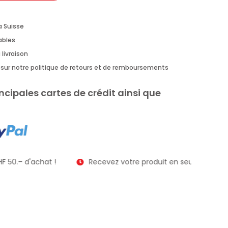
a Suisse
rables
 livraison
us sur notre politique de retours et de remboursements
ncipales cartes de crédit ainsi que
F 50.– d'achat !
Recevez votre produit en seulement 2 à 