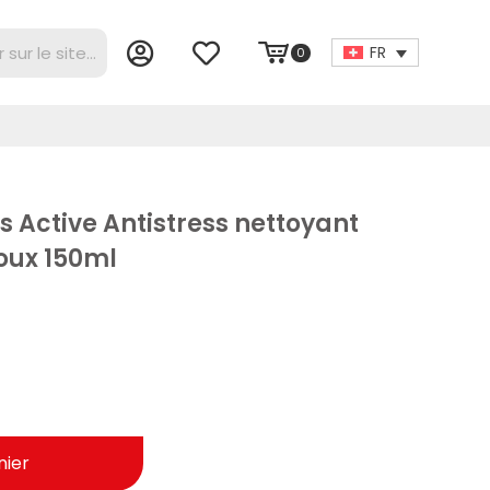
FR
0
s Active Antistress nettoyant
oux 150ml
nier