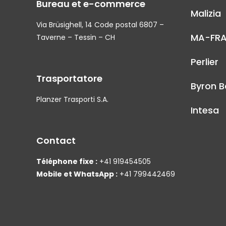
Bureau et e-commerce
Malizia
Via Brüsighell, 14 Code postal 6807 –
MA-FR
Taverne – Tessin – CH
Perlier
Trasportatore
Byron B
Planzer Trasporti S.A.
Intesa
Contact
Téléphone fixe :
+41 919454505
Mobile et WhatsApp :
+41 799442469