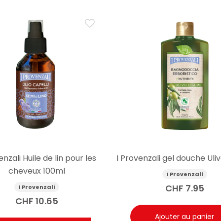
enzali Huile de lin pour les
I Provenzali gel douche Ul
cheveux 100ml
I Provenzali
CHF
7.95
I Provenzali
CHF
10.65
Ajouter au panier