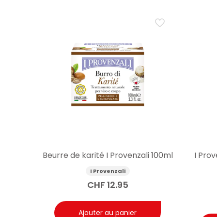
Beurre de karité I Provenzali 100ml
I Prov
I Provenzali
CHF
12.95
Ajouter au panier