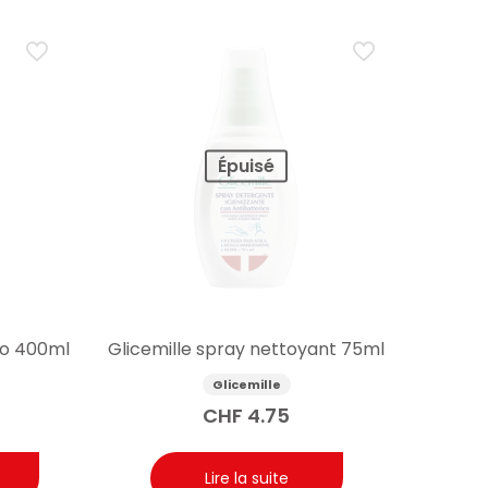
Épuisé
ivo 400ml
Glicemille spray nettoyant 75ml
Glicemille
CHF
4.75
Lire la suite