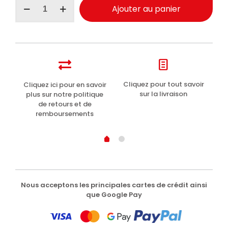
quantité
Ajouter au panier
de
Clinians
Hydra
Plus
Active
Antistress
tonique
rafraîchissant
t
Cliquez pour tout savoir
Cliquez ici pour en savoir
Li
200ml
sur la livraison
plus sur notre politique
de retours et de
remboursements
Nous acceptons les principales cartes de crédit ainsi
que Google Pay