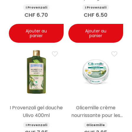
d’Amande Douce
Avocat 250ml
I Provenzali
I Provenzali
400ml
CHF
6.70
CHF
6.50
Ajouter au
Ajouter au
panier
panier
I Provenzali gel douche
Glicemille crème
Ulivo 400ml
nourrissante pour les
mains glycérine et
I Provenzali
Glicemille
camomille 100ml