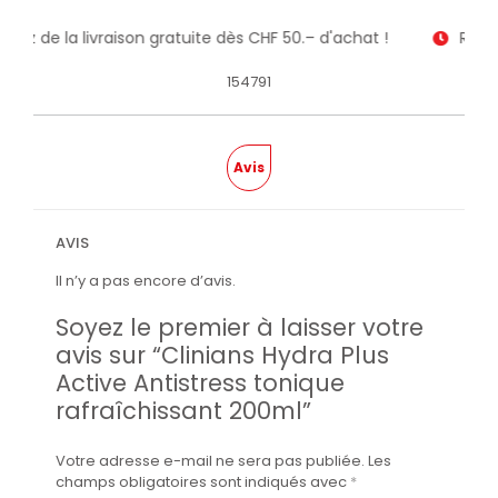
fitez de la livraison gratuite dès CHF 50.– d'achat !
Recev
154791
Avis
AVIS
Il n’y a pas encore d’avis.
Soyez le premier à laisser votre
avis sur “Clinians Hydra Plus
Active Antistress tonique
rafraîchissant 200ml”
Votre adresse e-mail ne sera pas publiée.
Les
champs obligatoires sont indiqués avec
*