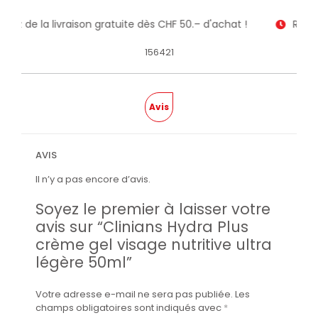
itez de la livraison gratuite dès CHF 50.– d'achat !
Recev
156421
Avis
AVIS
Il n’y a pas encore d’avis.
Soyez le premier à laisser votre
avis sur “Clinians Hydra Plus
crème gel visage nutritive ultra
légère 50ml”
Votre adresse e-mail ne sera pas publiée.
Les
champs obligatoires sont indiqués avec
*