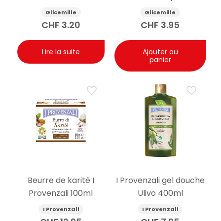
nourrissant 5.5g
mains glycérine et
Glicemille
Glicemille
camomille 100ml
CHF
3.20
CHF
3.95
Lire la suite
Ajouter au
panier
Beurre de karité I
I Provenzali gel douche
Provenzali 100ml
Ulivo 400ml
I Provenzali
I Provenzali