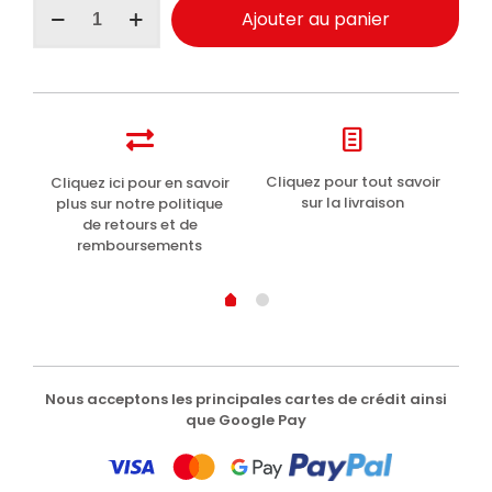
quantité
Ajouter au panier
de
Clinians
Hydra
Plus
crème
gel
visage
nutritive
t
Cliquez pour tout savoir
Cliquez ici pour en savoir
Li
ultra
sur la livraison
plus sur notre politique
légère
de retours et de
50ml
remboursements
Nous acceptons les principales cartes de crédit ainsi
que Google Pay