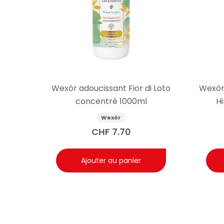
Wexór adoucissant Fior di Loto
Wexór
concentré 1000ml
H
Wexór
CHF
7.70
Ajouter au panier