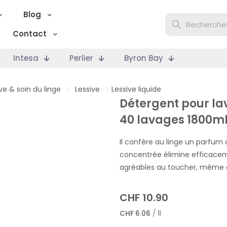
Blog
Contact
Intesa
Perlier
Byron Bay
ve & soin du linge
>
Lessive
>
Lessive liquide
Détergent pour la
40 lavages 1800m
Il confère au linge un parfum 
concentrée élimine efficacem
agréables au toucher, même a
CHF
10.90
CHF
6.06
/ 1l