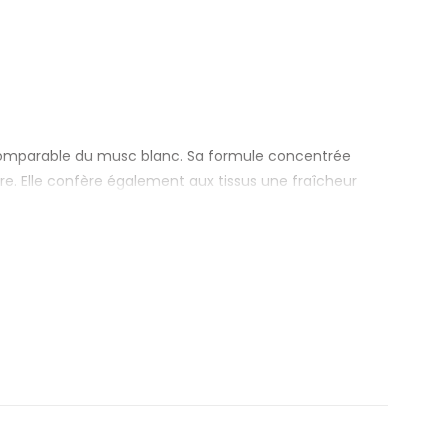
incomparable du musc blanc. Sa formule concentrée
re. Elle confère également aux tissus une fraîcheur
t gardent les vêtements doux et brillants. De plus, le
eclair.
t est également efficace pour les lavages courts. En
teclair.