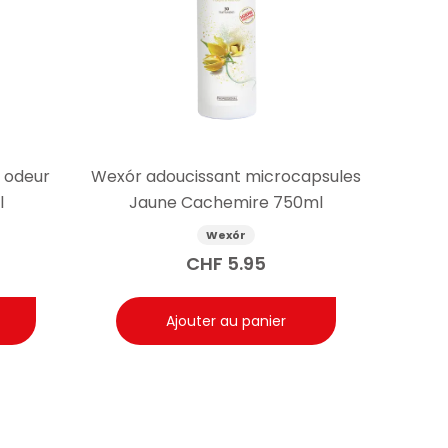
 odeur
Wexór adoucissant microcapsules
l
Jaune Cachemire 750ml
Wexór
CHF
5.95
Ajouter au panier