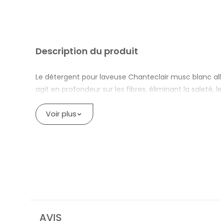
Description du produit
Le détergent pour laveuse Chanteclair musc blanc al
agit en profondeur sur les fibres, éliminant la salet
durable et une douceur naturelle, garantissant un ré
Voir plus
Comment cela affecte-t-il les vêtements ?
Des enzymes actives éliminent les taches les plus diff
parfum de musc blanc enveloppe le linge d’une sensati
Convient-il à tous les types de tissus ?
Certainement. La lessive pour lave-linge Chanteclair
conclusion, un produit complet qui allie efficacité, d
DÉTERGENT POUR LAVE-LINGE CHANTE
AVIS