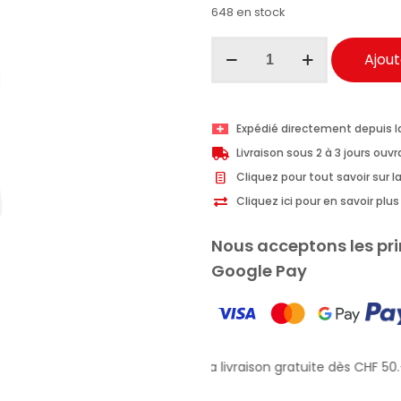
648 en stock
quantité
Ajout
de
Détergent
pour
Expédié directement depuis l
lave-
Livraison sous 2 à 3 jours ouv
linge
Cliquez pour tout savoir sur la
Chanteclair
Cliquez ici pour en savoir pl
Musc
blanc
Nous acceptons les pri
40
Google Pay
lavages
1800ml
Profitez de la livraison gratuite dès CHF 50.–