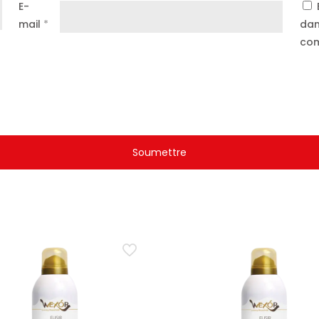
E-
mail
*
dan
com
ment parfumée