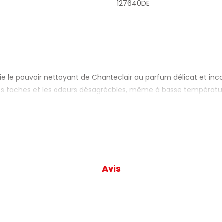
127640DE
lie le pouvoir nettoyant de Chanteclair au parfum délicat et 
é, les taches et les odeurs désagréables, même à basse températu
sultat impeccable lavage après lavage.
iciles, tandis que des agents adoucissants protègent les fibres e
on de propreté pure et relaxante, typique de la tradition Chant
Avis
 musc blanc convient aux vêtements blancs, colorés et mixtes, e
ouceur et parfum de propreté, avec la garantie de la qualité Chan
CLAIR WHITE MUSK – PRINCIPAUX AVANTAGES