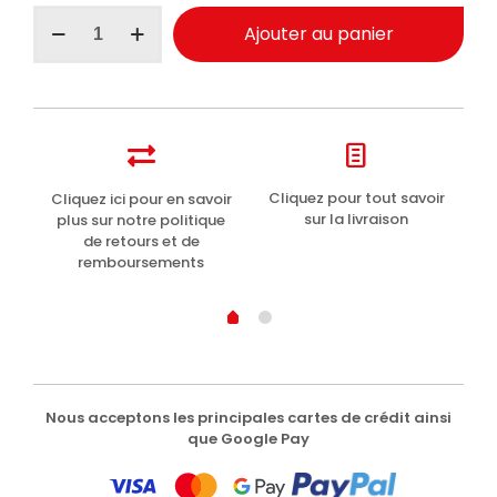
quantité
Ajouter au panier
de
Ensemble
de
chiffons
en
microfibre
Ma-
Fra
t
Cliquez pour tout savoir
Cliquez ici pour en savoir
Li
Heavy
sur la livraison
plus sur notre politique
Work
de retours et de
remboursements
Nous acceptons les principales cartes de crédit ainsi
que Google Pay