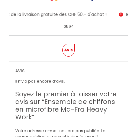
itez de la livraison gratuite dès CHF 50.– d'achat !
Recev
0594
Avis
AVIS
Il n’y a pas encore d’avis.
Soyez le premier à laisser votre
avis sur “Ensemble de chiffons
en microfibre Ma-Fra Heavy
Work”
Votre adresse e-mail ne sera pas publiée.
Les
champs obligatoires sont indiqués avec
*