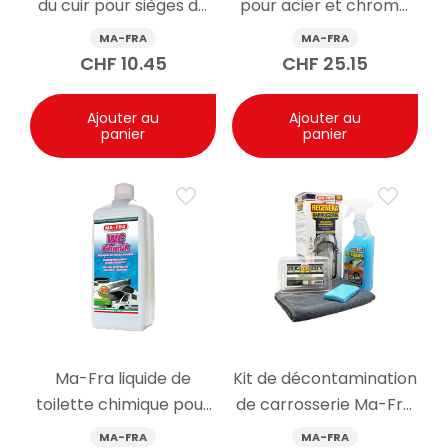
du cuir pour sièges de
pour acier et chrome
voiture 500 ml
Flash Bright 80ml
MA-FRA
MA-FRA
CHF
10.45
CHF
25.15
Ajouter au
Ajouter au
panier
panier
Ma-Fra liquide de
Kit de décontamination
toilette chimique pour
de carrosserie Ma-Fra
camping-cars WC
Regenera
MA-FRA
MA-FRA