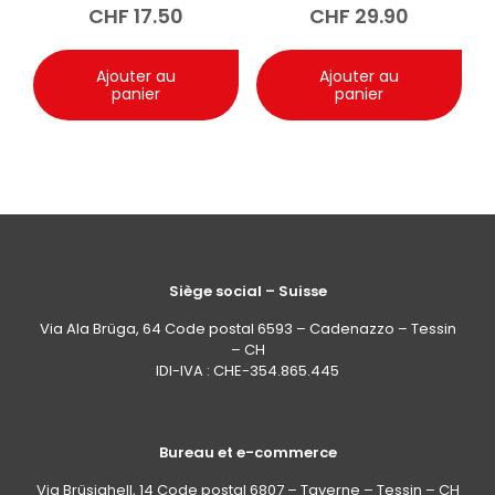
Chimik 1000 ml
CHF
17.50
CHF
29.90
Ajouter au
Ajouter au
panier
panier
Siège social – Suisse
Via Ala Brüga, 64 Code postal 6593 – Cadenazzo – Tessin
– CH
IDI-IVA : CHE-354.865.445
Bureau et e-commerce
Via Brüsighell, 14 Code postal 6807 – Taverne – Tessin – CH