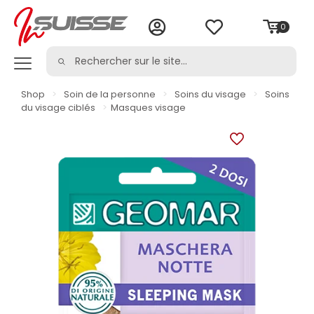
0
Shop
>
Soin de la personne
>
Soins du visage
>
Soins
du visage ciblés
>
Masques visage