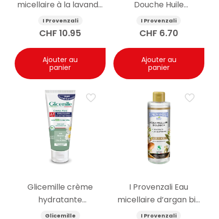
micellaire à la lavande
Douche Huile
bio 400ml
d’Amande Douce
I Provenzali
I Provenzali
400ml
CHF
10.95
CHF
6.70
Ajouter au
Ajouter au
panier
panier
Glicemille crème
I Provenzali Eau
hydratante
micellaire d’argan bio
antibactérienne pour
400ml
Glicemille
I Provenzali