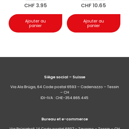
les mains 100ml
CHF
3.95
CHF
10.65
Ajouter au
Ajouter au
panier
panier
Siège social – Suisse
Via Ala Brüga, 64 Code postal 6593 – Cadenazzo – Tessin
– CH
IDI-IVA : CHE-354.865.445
Bureau et e-commerce
Via Brüsighell, 14 Code postal 6807 – Taverne – Tessin – CH