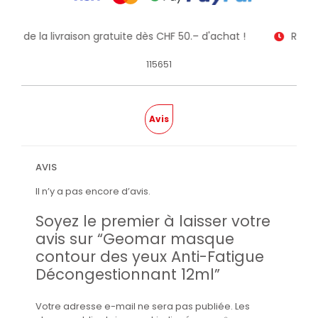
itez de la livraison gratuite dès CHF 50.– d'achat !
Recev
115651
Avis
AVIS
Il n’y a pas encore d’avis.
Soyez le premier à laisser votre
avis sur “Geomar masque
contour des yeux Anti-Fatigue
Décongestionnant 12ml”
Votre adresse e-mail ne sera pas publiée.
Les