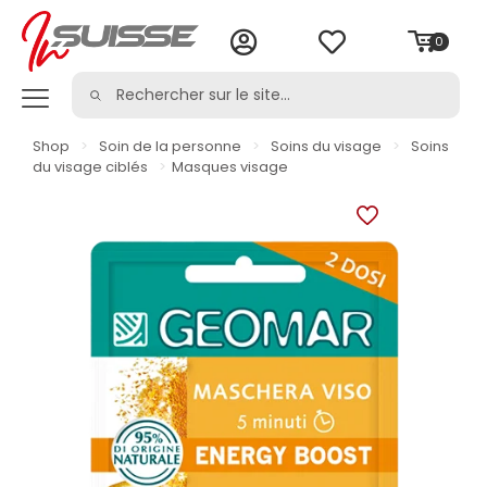
0
Shop
>
Soin de la personne
>
Soins du visage
>
Soins
du visage ciblés
>
Masques visage