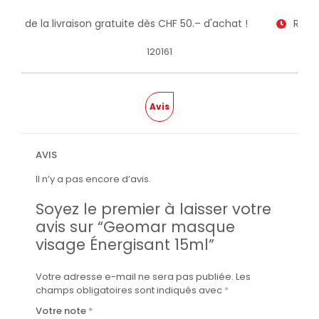
itez de la livraison gratuite dès CHF 50.– d'achat !
Recev
120161
Avis
AVIS
Il n’y a pas encore d’avis.
Soyez le premier à laisser votre
avis sur “Geomar masque
visage Énergisant 15ml”
Votre adresse e-mail ne sera pas publiée.
Les
champs obligatoires sont indiqués avec
*
Votre note
*