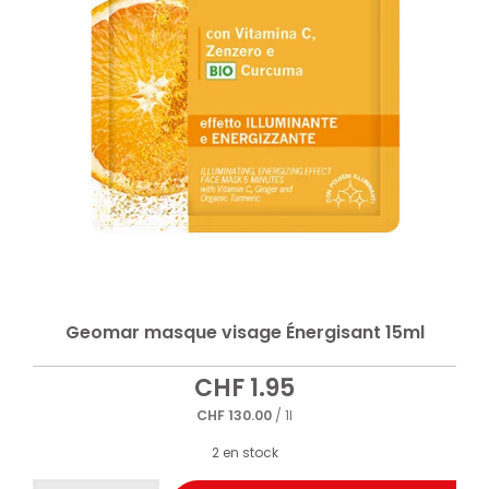
Geomar masque visage Énergisant 15ml
CHF
1.95
CHF
130.00
/ 1l
2 en stock
quantité