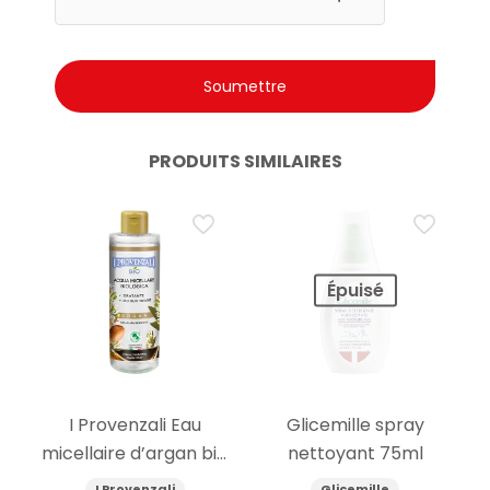
PRODUITS SIMILAIRES
Épuisé
I Provenzali Eau
Glicemille spray
micellaire d’argan bio
nettoyant 75ml
400ml
I Provenzali
Glicemille