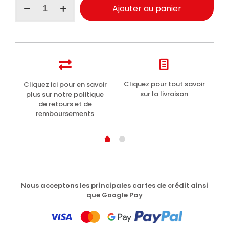
Ajouter au panier
de
Geomar
masque
visage
Énergisant
15ml
t
Cliquez pour tout savoir
Cliquez ici pour en savoir
Li
sur la livraison
plus sur notre politique
de retours et de
remboursements
Nous acceptons les principales cartes de crédit ainsi
que Google Pay