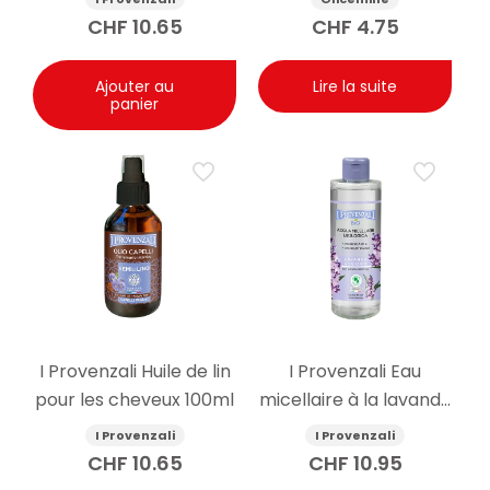
CHF
10.65
CHF
4.75
Ajouter au
Lire la suite
panier
I Provenzali Huile de lin
I Provenzali Eau
pour les cheveux 100ml
micellaire à la lavande
bio 400ml
I Provenzali
I Provenzali
CHF
10.65
CHF
10.95