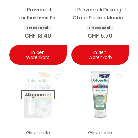
I Provenzali
I Provenzali Duschgel
multiaktives Bio
Öl der Süssen Mandeln
Gesichtsserum
400 ml
I Provenzali
I Provenzali
Ligurischer Lavendel 30
CHF
13.40
CHF
6.70
ml
In den
In den
Warenkorb
Warenkorb
Abgenutzt
Glicemille
Glicemille