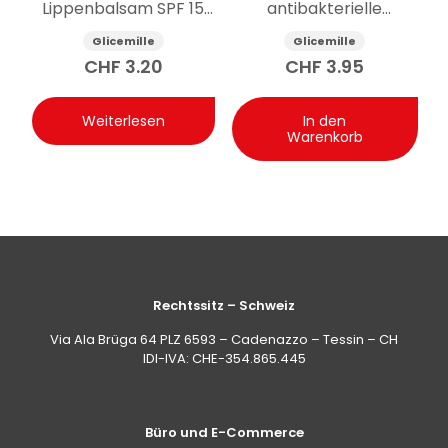
Lippenbalsam SPF 15
antibakterielle
pflegend 5.5g
feuchtigkeitsspendende
Glicemille
Glicemille
Handcreme 100ml
CHF
3.20
CHF
3.95
Weiterlesen
In den
Warenkorb
Rechtssitz – Schweiz
Via Ala Brüga 64 PLZ 6593 – Cadenazzo – Tessin – CH
IDI-IVA: CHE-354.865.445
Büro und E-Commerce