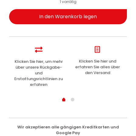
1 vorrätig
In den Warenkorb legen
z
Klicken Sie hier und
Klicken Sie hier, um mehr
L
erfahren Sie alles über
über unsere Rückgabe-
den Versand
und
Erstattungsrichtlinien zu
erfahren
Wir akzeptieren alle gängigen Kreditkarten und
Google Pay