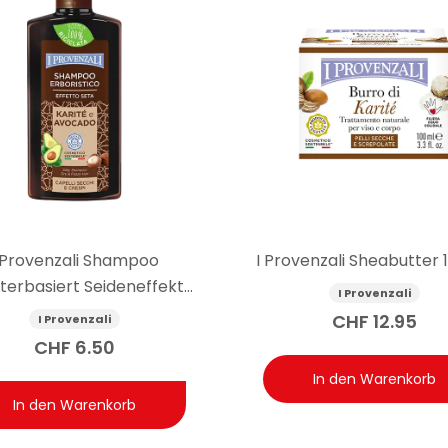
 Provenzali Shampoo
I Provenzali Sheabutter 
terbasiert Seideneffekt
I Provenzali
tter und Avocado 250 ml
CHF
12.95
I Provenzali
CHF
6.50
In den Warenkorb
In den Warenkorb