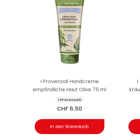
I Provenzali Handcreme
I
empfindliche Haut Olive 75 ml
kräu
Sheabu
I Provenzali
CHF
6.50
In den Warenkorb