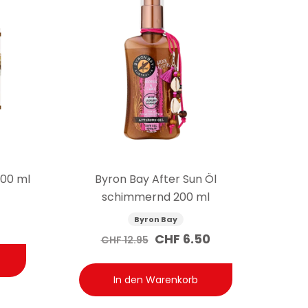
100 ml
Byron Bay After Sun Öl
schimmernd 200 ml
Byron Bay
Ursprünglicher
Aktueller
CHF
6.50
CHF
12.95
Preis
Preis
war:
ist:
In den Warenkorb
CHF 12.95
CHF 6.50.