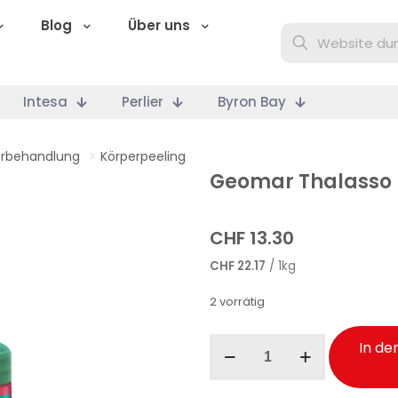
Blog
Über uns
Intesa
Perlier
Byron Bay
erbehandlung
>
Körperpeeling
Geomar Thalasso 
CHF
13.30
CHF
22.17
/ 1kg
2 vorrätig
Geomar
In de
Thalasso
Peeling