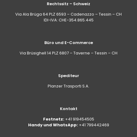
Rechtssitz – Schweiz
Via Ala Brüga 64 PLZ 6593 – Cadenazzo – Tessin – CH
IDI-IVA: CHE-354.865.445
Büro und E-Commerce
Via Brüsighell 14 PLZ 6807 – Taverne – Tessin – CH
Spediteur
Planzer Trasporti S.A.
Kontakt
Festnetz:
+41 919454505
Handy und WhatsApp:
+41 799442469