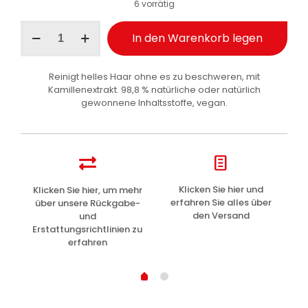
6 vorrätig
I
In den Warenkorb legen
Provenzali
Kräuter-
Shampoo
Reinigt helles Haar ohne es zu beschweren, mit
Extra
Kamillenextrakt. 98,8 % natürliche oder natürlich
Mild
gewonnene Inhaltsstoffe, vegan.
Kamille
250
ml
Menge
z
Klicken Sie hier und
Klicken Sie hier, um mehr
L
erfahren Sie alles über
über unsere Rückgabe-
den Versand
und
Erstattungsrichtlinien zu
erfahren