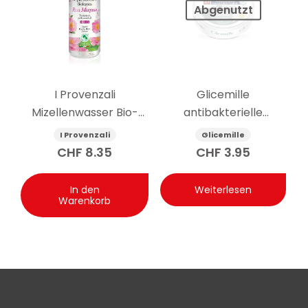
Abgenutzt
I Provenzali
Glicemille
Mizellenwasser Bio-
antibakterielle
Rosenmuskatnuss 400
feuchtigkeitsspendende
I Provenzali
Glicemille
ml
Handcreme mit
CHF
8.35
CHF
3.95
Präbiotikum 100 ml
In den
Weiterlesen
Warenkorb