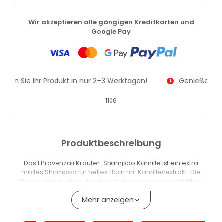
Wir akzeptieren alle gängigen Kreditkarten und
Google Pay
alten Sie Ihr Produkt in nur 2–3 Werktagen!
Genießen Sie
1106
Produktbeschreibung
Das I Provenzali Kräuter-Shampoo Kamille ist ein extra
mildes Shampoo für helles Haar mit Kamillenextrakt. Die
Formel reinigt, ohne das Haar zu beschweren, und hilft, es
weich und leicht zu hinterlassen.
Mehr anzeigen
Die Waschbasis besteht aus milden Tensiden pflanzlicher
Herkunft. Die Formel enthält ausserdem hydrolysierte