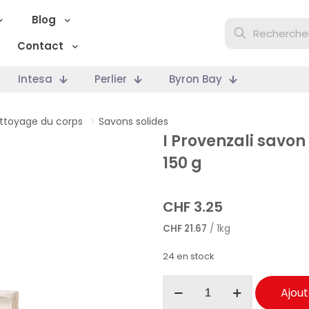
Blog
Contact
Intesa
Perlier
Byron Bay
ttoyage du corps
>
Savons solides
I Provenzali savon
150 g
CHF
3.25
CHF
21.67
/ 1kg
24 en stock
quantité
Ajout
de