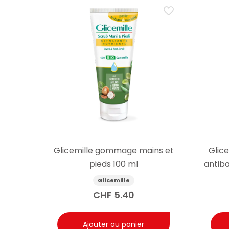
Glicemille gommage mains et
Glic
pieds 100 ml
antib
Glicemille
CHF
5.40
Ajouter au panier