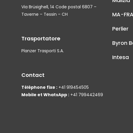
Malizia
Via Brüsighell, 14 Code postal 6807 –
MA-FR
Taverne – Tessin – CH
Perlier
Trasportatore
Byron B
Planzer Trasporti S.A.
Intesa
Contact
Téléphone fixe :
+41 919454505
Mobile et WhatsApp :
+41 799442469