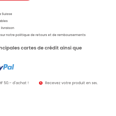
a Suisse
rables
 livraison
us sur notre politique de retours et de remboursements
ncipales cartes de crédit ainsi que
F 50.– d'achat !
Recevez votre produit en seulement 2 à 