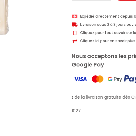
I
Provenzali
Expédié directement depuis l
savon
Livraison sous 2 à 3 jours ouv
solide
Cliquez pour tout savoir sur la
pour
Cliquez ici pour en savoir pl
les
mains
Nous acceptons les pri
Lavande
Google Pay
150
g
Profitez de la livraison gratuite dès CH
1027