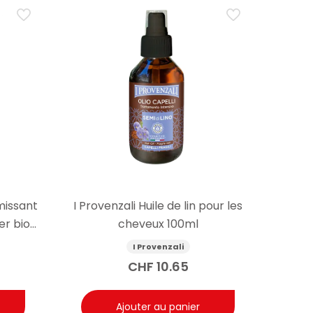
missant
I Provenzali Huile de lin pour les
er bio
cheveux 100ml
I Provenzali
CHF
10.65
Ajouter au panier