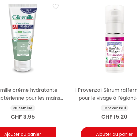
emille crème hydratante
I Provenzali Sérum raffer
actérienne pour les mains
pour le visage à l’églanti
100ml
30ml
Glicemille
I Provenzali
CHF
3.95
CHF
15.20
Ajouter au panier
Ajouter au panier