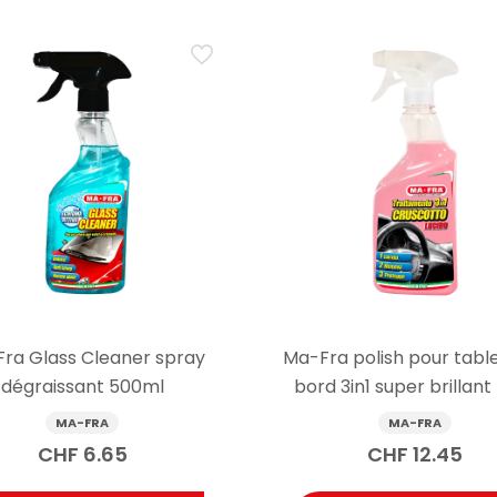
ra Glass Cleaner spray
Ma-Fra polish pour tabl
dégraissant 500ml
bord 3in1 super brillant
intérieur de voiture 5
MA-FRA
MA-FRA
CHF
6.65
CHF
12.45