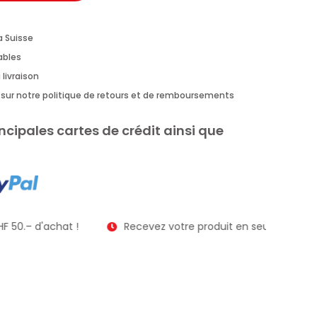
a Suisse
rables
 livraison
us sur notre politique de retours et de remboursements
ncipales cartes de crédit ainsi que
F 50.– d'achat !
Recevez votre produit en seulement 2 à 