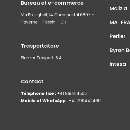
Bureau et e-commerce
Malizia
Via Brüsighell, 14 Code postal 6807 –
MA-FR
Taverne – Tessin – CH
Perlier
Trasportatore
Byron B
Planzer Trasporti S.A.
Intesa
Contact
Téléphone fixe :
+41 919454505
Mobile et WhatsApp :
+41 799442469