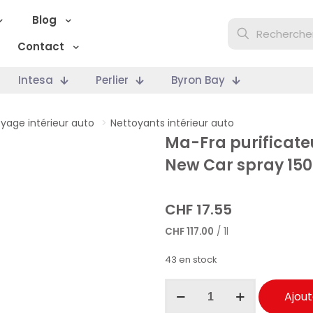
Blog
Contact
Intesa
Perlier
Byron Bay
yage intérieur auto
>
Nettoyants intérieur auto
Ma-Fra purificate
New Car spray 15
CHF
17.55
CHF
117.00
/ 1l
43 en stock
quantité
Ajout
de