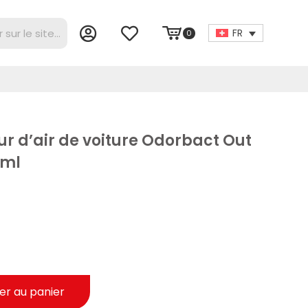
FR
0
ur d’air de voiture Odorbact Out
0ml
er au panier