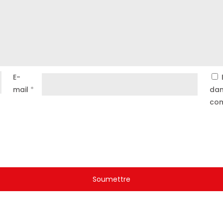
E-
mail
*
dan
com