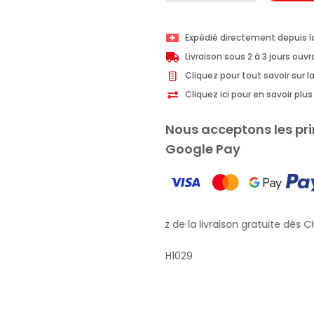
Ma-
Fra
Expédié directement depuis l
purificateur
Livraison sous 2 à 3 jours ouv
d'air
Cliquez pour tout savoir sur la
de
Cliquez ici pour en savoir pl
voiture
Odorbact
Nous acceptons les pri
Out
Google Pay
New
Car
spray
150ml
Profitez de la livraison gratuite dès CH
H1029