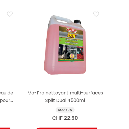
eau de
Ma-Fra nettoyant multi-surfaces
 pour
Split Dual 4500ml
00ml
MA-FRA
CHF
22.90