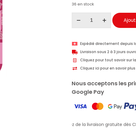
36 en stock
quantité
Ajout
de
Malizia
BonBons
Expédié directement depuis l
baume
Livraison sous 2 à 3 jours ouv
à
Cliquez pour tout savoir sur la
lèvres
Cliquez ici pour en savoir pl
Pop
Kiss
Nous acceptons les pri
cerise
Google Pay
3ml
Profitez de la livraison gratuite dès CH