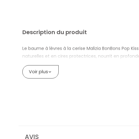
Description du produit
Le baume à lèvres à la cerise Malizia BonBons Pop Kis
naturelles et en cires protectrices, nourrit en profond
cerise apporte une touche fruitée et joyeuse qui sédui
Voir plus
Vous êtes-vous déjà demandé comment garder vos lèv
Grâce à la formule Pop Kiss, le baume protège contr
Convient-il également aux enfants en bas âge ?
Certainement. Sa texture légère et testée dermatologi
couleur et parfum, dans le plus pur style Malizia BonB
MALIZIA BONBONS POP KISS CHERRY LI
AVIS
Arôme fruité de cerise, doux et invitant.