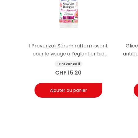
I Provenzali Sérum raffermissant
Glic
pour le visage à l’églantier bio
antib
30ml
av
I Provenzali
CHF
15.20
Ajouter au panier