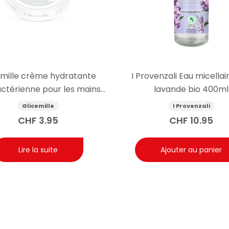
emille crème hydratante
I Provenzali Eau micellair
actérienne pour les mains
lavande bio 400ml
ec prébiotique 100 ml
Glicemille
I Provenzali
CHF
3.95
CHF
10.95
Lire la suite
Ajouter au panier