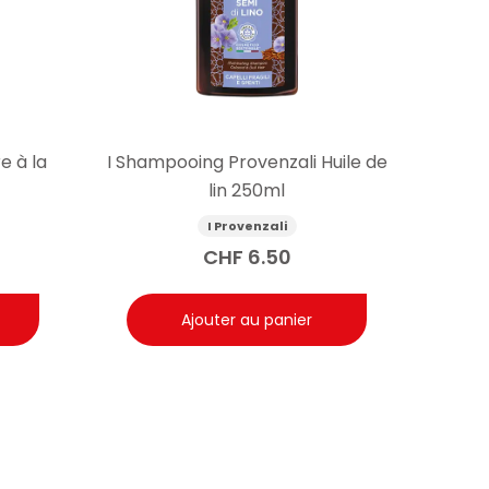
e à la
I Shampooing Provenzali Huile de
lin 250ml
I Provenzali
CHF
6.50
Ajouter au panier