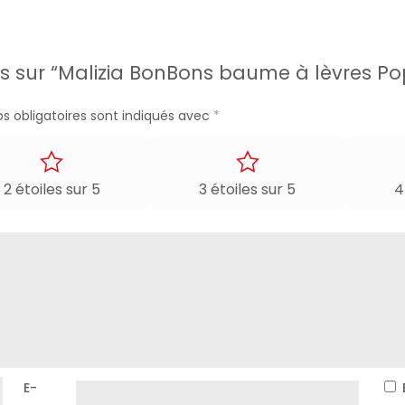
vis sur “Malizia BonBons baume à lèvres Pop
s obligatoires sont indiqués avec
*
2 étoiles sur 5
3 étoiles sur 5
4
é partout.
eur et de soins quotidiens.
E-