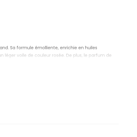
and. Sa formule émolliente, enrichie en huiles
un léger voile de couleur rosée. De plus, le parfum de
 froid ou venteux.
sion, un geste de beauté quotidien qui allie soin,