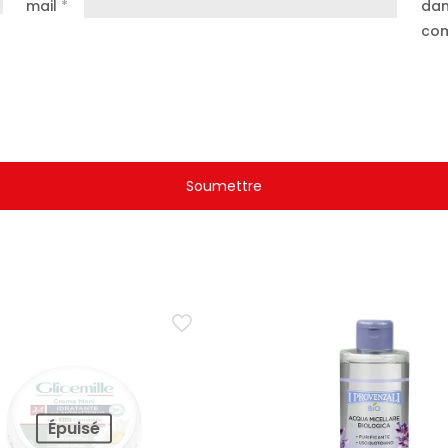
mail
*
dan
com
Épuisé