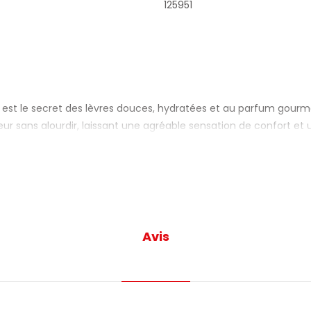
125951
s est le secret des lèvres douces, hydratées et au parfum gourm
eur sans alourdir, laissant une agréable sensation de confort et 
t dès le premier sourire.
res hydratées et parfumées tout au long de la journée ?
e les agents extérieurs et garde la peau douce, même par temps
quement en fait un produit idéal pour toute la famille. En conclu
Avis
ons.
P BALM – PRINCIPAUX BÉNÉFICES