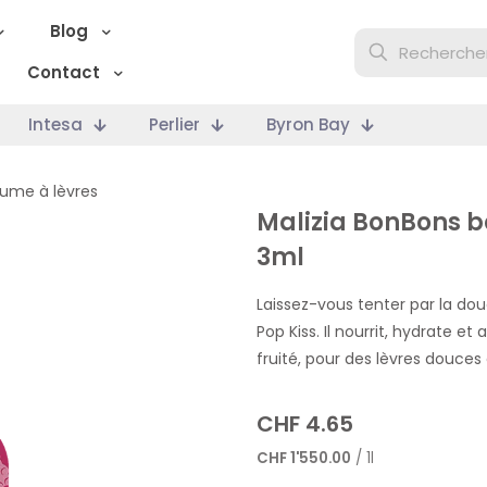
Blog
Contact
Intesa
Perlier
Byron Bay
ume à lèvres
Malizia BonBons b
3ml
Laissez-vous tenter par la do
Pop Kiss. Il nourrit, hydrate 
fruité, pour des lèvres douces e
CHF
4.65
CHF
1'550.00
/ 1l