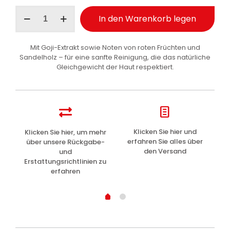
Malizia
In den Warenkorb legen
Duschschaum
pflegend
Goji-
Mit Goji-Extrakt sowie Noten von roten Früchten und
Beeren
Sandelholz – für eine sanfte Reinigung, die das natürliche
und
Gleichgewicht der Haut respektiert.
Goji-
Blüten
300
ml
Menge
z
Klicken Sie hier und
Klicken Sie hier, um mehr
L
erfahren Sie alles über
über unsere Rückgabe-
den Versand
und
Erstattungsrichtlinien zu
erfahren