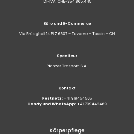
IDI-IVA: CHE-354.865.445
Büro und E-Commerce
Via Brüsighell 14 PLZ 6807 – Taverne – Tessin – CH
Spediteur
Planzer Trasporti S.A.
Kontakt
Festnetz:
+41 919454505
Handy und WhatsApp:
+41 799442469
Körperpflege