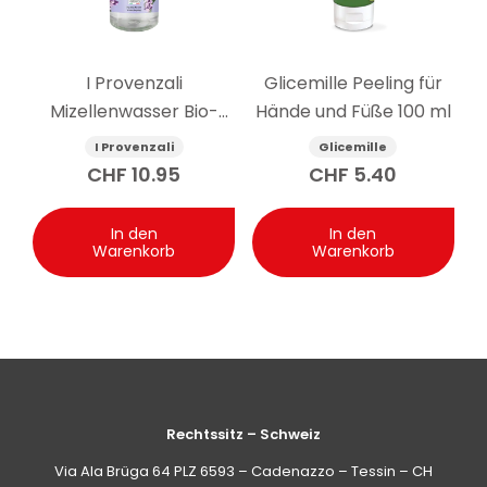
Früchte und Sandelholz für einen frischen, fruchtig-
blumigen Charakter und hat eine Formel, die als
schonend für den täglichen Gebrauch gilt. Andere
I Provenzali
Glicemille Peeling für
Optionen in derselben Kategorie setzen stärker auf
süssere oder cremigere Noten.
Mizellenwasser Bio-
Hände und Füße 100 ml
Lavendel 400 ml
I Provenzali
Glicemille
CHF
10.95
CHF
5.40
In den
In den
Warenkorb
Warenkorb
Rechtssitz – Schweiz
Via Ala Brüga 64 PLZ 6593 – Cadenazzo – Tessin – CH