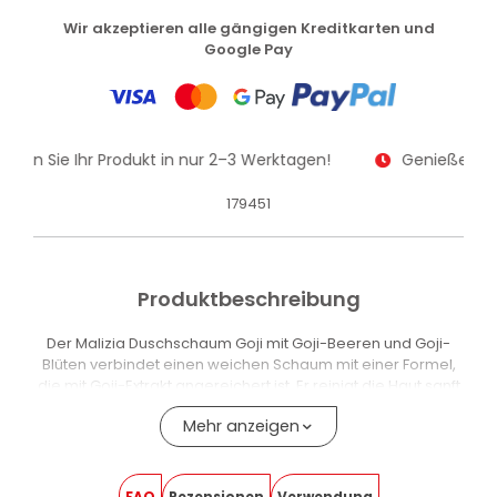
Wir akzeptieren alle gängigen Kreditkarten und
Google Pay
alten Sie Ihr Produkt in nur 2–3 Werktagen!
Genießen Sie
179451
Produktbeschreibung
Der Malizia Duschschaum Goji mit Goji-Beeren und Goji-
Blüten verbindet einen weichen Schaum mit einer Formel,
die mit Goji-Extrakt angereichert ist. Er reinigt die Haut sanft
und hilft, ihre natürliche Feuchtigkeit zu erhalten.
Mehr anzeigen
Der Duft umhüllt den Körper mit einem angenehmen
Zusammenspiel: Die lebhaften Noten roter Früchte treffen
auf die warmen Akzente von Sandelholz – für einen
FAQ
Rezensionen
Verwendung