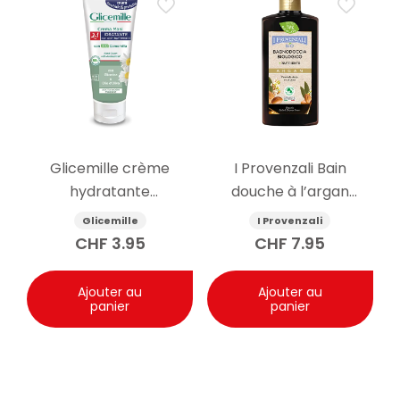
Glicemille crème
I Provenzali Bain
hydratante
douche à l’argan
antibactérienne pour
biologique 400ml
Glicemille
I Provenzali
les mains 100ml
CHF
3.95
CHF
7.95
Ajouter au
Ajouter au
panier
panier