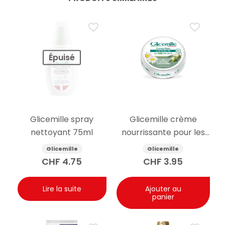
Épuisé
Glicemille spray
Glicemille crème
nettoyant 75ml
nourrissante pour les
mains glycérine et
Glicemille
Glicemille
camomille 100ml
CHF
4.75
CHF
3.95
Lire la suite
Ajouter au
panier