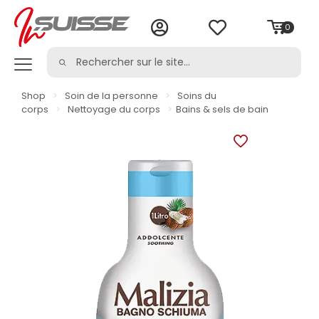
0
Shop
>
Soin de la personne
>
Soins du
corps
>
Nettoyage du corps
>
Bains & sels de bain