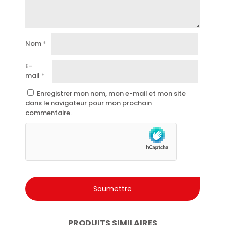
Testé dermatologiquement.
Arôme alléchant et persistant.
Formule sans parabène.
Nom
*
Format pratique de 1000 ml.
E-
Qualité Malizia, synonyme de douceur et de bien-être à
mail
*
l’italienne.
Enregistrer mon nom, mon e-mail et mon site
dans le navigateur pour mon prochain
commentaire.
PRODUITS SIMILAIRES