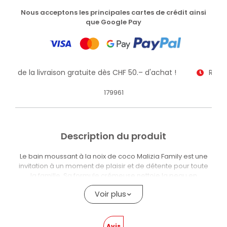
Nous acceptons les principales cartes de crédit ainsi
que Google Pay
itez de la livraison gratuite dès CHF 50.– d'achat !
Recev
179961
Description du produit
Le bain moussant à la noix de coco Malizia Family est une
invitation à un moment de plaisir et de détente pour toute
la famille. Sa formule crémeuse nettoie la peau en
douceur, en respectant son équilibre naturel et en la
Voir plus
laissant incroyablement douce. De plus, le parfum chaud et
enveloppant de la noix de coco tropicale offre une senteur
douce et sensuelle qui persiste longtemps.
Avis