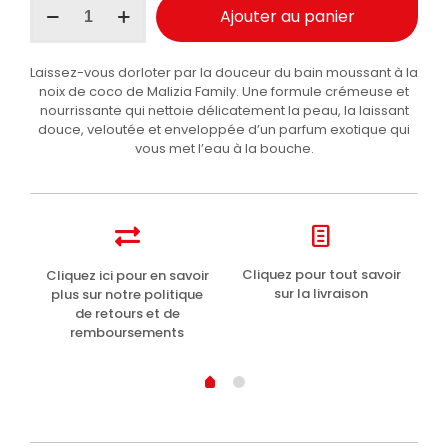
Ajouter au panier
de
Malizia
Family
Laissez-vous dorloter par la douceur du bain moussant à la
Bain
noix de coco de Malizia Family. Une formule crémeuse et
Mousse
nourrissante qui nettoie délicatement la peau, la laissant
Coco
douce, veloutée et enveloppée d’un parfum exotique qui
1000ml
vous met l’eau à la bouche.
t
Cliquez pour tout savoir
Cliquez ici pour en savoir
Li
sur la livraison
plus sur notre politique
de retours et de
remboursements