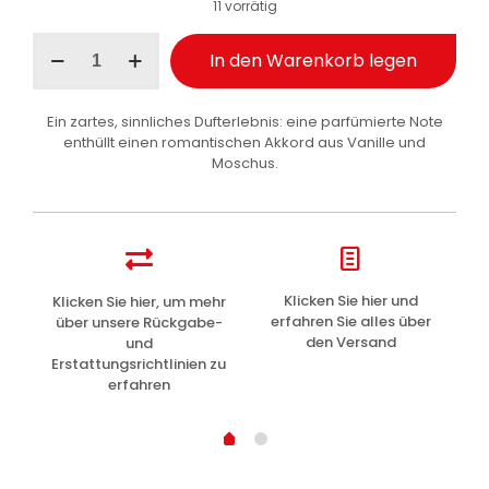
11 vorrätig
Malizia
In den Warenkorb legen
Profumo
d'Intesa
Seduction
Ein zartes, sinnliches Dufterlebnis: eine parfümierte Note
Deodorant
enthüllt einen romantischen Akkord aus Vanille und
Vanilla
Moschus.
150
ml
Menge
z
Klicken Sie hier und
Klicken Sie hier, um mehr
L
erfahren Sie alles über
über unsere Rückgabe-
den Versand
und
Erstattungsrichtlinien zu
erfahren