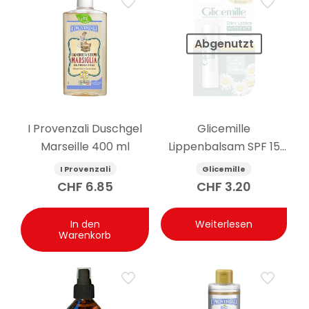
Abgenutzt
I Provenzali Duschgel
Glicemille
Marseille 400 ml
Lippenbalsam SPF 15
pflegend 5.5g
I Provenzali
Glicemille
CHF
6.85
CHF
3.20
In den
Weiterlesen
Warenkorb