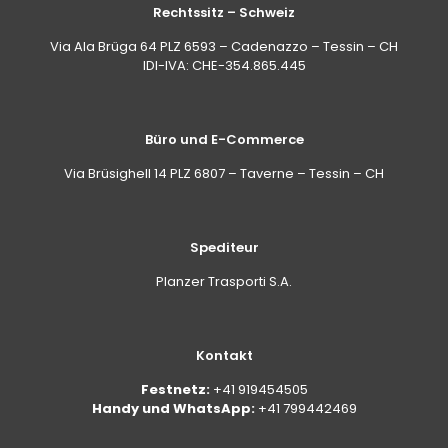
Rechtssitz – Schweiz
Via Ala Brüga 64 PLZ 6593 – Cadenazzo – Tessin – CH
IDI-IVA: CHE-354.865.445
Büro und E-Commerce
Via Brüsighell 14 PLZ 6807 – Taverne – Tessin – CH
Spediteur
Planzer Trasporti S.A.
Kontakt
Festnetz:
+41 919454505
Handy und WhatsApp:
+41 799442469