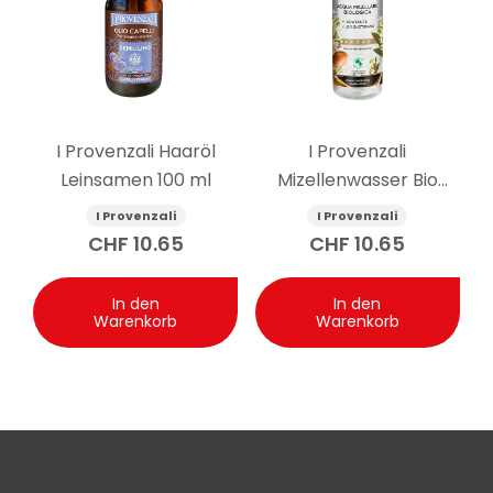
I Provenzali Haaröl
I Provenzali
Leinsamen 100 ml
Mizellenwasser Bio
Arganöl 400 ml
I Provenzali
I Provenzali
CHF
10.65
CHF
10.65
In den
In den
Warenkorb
Warenkorb