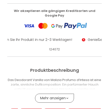
Wir akzeptieren alle gängigen Kreditkarten und
Google Pay
alten Sie Ihr Produkt in nur 2–3 Werktagen!
Genießen Sie
124072
Produktbeschreibung
Das Deodorant Vanilla von Malizia Profumo d’Intesa ist eine
zarte, sinnliche Duftkomposition: Ein parfümierter Hauch
enthüllt einen romantischen Akkord aus Vanille und
Moschus – süss und verführerisch.
Mehr anzeigen
Es gehört zur Linie Profumo d’Intesa Seduction Parfum, die
deodorierende Wirkung mit einem ausdrucksstarken,