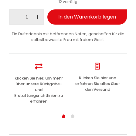
12 vorrätig
Malizia
In den Warenkorb legen
Profumo
d'Intesa
Seduction
Ein Dufterlebnis mit betörenden Noten, geschaffen für die
Deodorant
selbstbewusste Frau mit freiem Geist.
Intense
100
ml
Menge
z
Klicken Sie hier und
Klicken Sie hier, um mehr
L
erfahren Sie alles über
über unsere Rückgabe-
den Versand
und
Erstattungsrichtlinien zu
erfahren