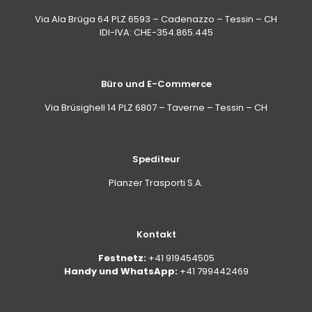
Via Ala Brüga 64 PLZ 6593 – Cadenazzo – Tessin – CH
IDI-IVA: CHE-354.865.445
Büro und E-Commerce
Via Brüsighell 14 PLZ 6807 – Taverne – Tessin – CH
Spediteur
Planzer Trasporti S.A.
Kontakt
Festnetz:
+41 919454505
Handy und WhatsApp:
+41 799442469