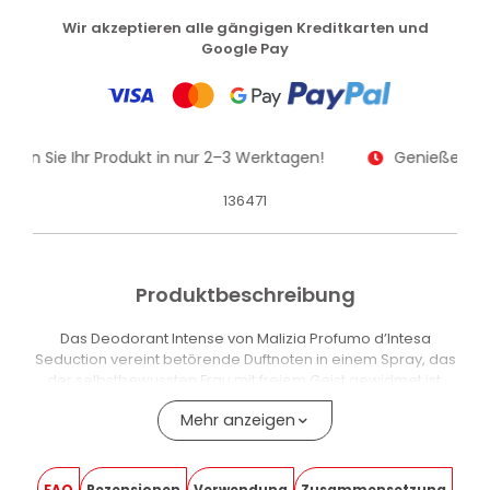
Wir akzeptieren alle gängigen Kreditkarten und
Google Pay
alten Sie Ihr Produkt in nur 2–3 Werktagen!
Genießen Sie
136471
Produktbeschreibung
Das Deodorant Intense von Malizia Profumo d’Intesa
Seduction vereint betörende Duftnoten in einem Spray, das
der selbstbewussten Frau mit freiem Geist gewidmet ist.
Es gehört zur Linie Profumo d’Intesa Seduction Parfum, die
Mehr anzeigen
deodorierende Wirkung mit einer ausdrucksstarken,
charakteristischen Duftnote verbindet – deutlich abgesetzt
von einem neutralen Deodorant.
FAQ
Rezensionen
Verwendung
Zusammensetzung