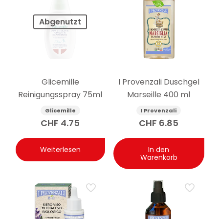
Abgenutzt
Glicemille
I Provenzali Duschgel
Reinigungsspray 75ml
Marseille 400 ml
Glicemille
I Provenzali
CHF
4.75
CHF
6.85
Weiterlesen
In den
Warenkorb