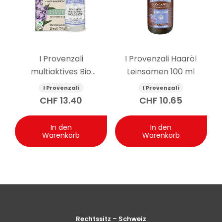
I Provenzali
I Provenzali Haaröl
multiaktives Bio
Leinsamen 100 ml
Gesichtsserum
I Provenzali
I Provenzali
Ligurischer Lavendel 30
CHF
13.40
CHF
10.65
ml
In den
In den
Warenkorb
Warenkorb
Rechtssitz – Schweiz