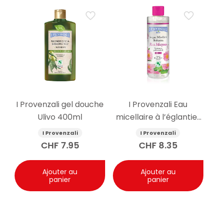
I Provenzali gel douche
I Provenzali Eau
Ulivo 400ml
micellaire à l’églantier
bio 400ml
I Provenzali
I Provenzali
CHF
7.95
CHF
8.35
Ajouter au
Ajouter au
panier
panier