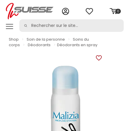
0
Shop
>
Soin de la personne
>
Soins du
corps
>
Déodorants
>
Déodorants en spray