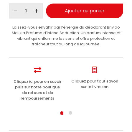
quantité
Ajouter au panier
de
Malizia
Profumo
Laissez-vous envahir par l’énergie du déodorant Brivido
d'Intesa
Malizia Profumo d’Intesa Seduction. Un parfum intense et
Seduction
vibrant qui enflamme les sens et offre protection et
déodorant
fraîcheur tout au long de la journée.
Thrill
100ml
t
Cliquez pour tout savoir
Cliquez ici pour en savoir
Li
sur la livraison
plus sur notre politique
de retours et de
remboursements