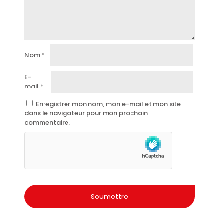
Bouquet élégant et persistant.
Testé dermatologiquement.
Idéal pour une utilisation quotidienne.
Ne laisse aucun résidu sur les vêtements.
Nom
*
La qualité Malizia, symbole de la féminité et du bien-
être à l’italienne.
E-
mail
*
Enregistrer mon nom, mon e-mail et mon site
dans le navigateur pour mon prochain
commentaire.