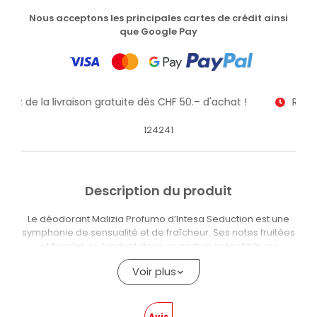
Nous acceptons les principales cartes de crédit ainsi
que Google Pay
fitez de la livraison gratuite dès CHF 50.– d'achat !
Recev
124241
Description du produit
Le déodorant Malizia Profumo d’Intesa Seduction est une
symphonie de sensualité et de fraîcheur. Ses notes fruitées
et florales se fondent dans un parfum irrésistible qui
exprime la liberté et la féminité moderne. En outre, la
Voir plus
formule du déodorant garantit une protection durable et
une sensation de peau sèche et veloutée tout au long de la
journée.
Avis