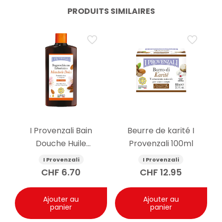
PRODUITS SIMILAIRES
I Provenzali Bain
Beurre de karité I
Douche Huile
Provenzali 100ml
d’Amande Douce
I Provenzali
I Provenzali
400ml
CHF
6.70
CHF
12.95
Ajouter au
Ajouter au
panier
panier