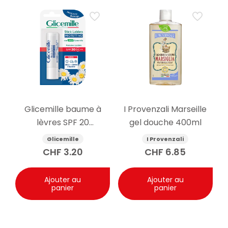
Glicemille baume à
I Provenzali Marseille
lèvres SPF 20
gel douche 400ml
protecteur 5.5g
Glicemille
I Provenzali
CHF
3.20
CHF
6.85
Ajouter au
Ajouter au
panier
panier