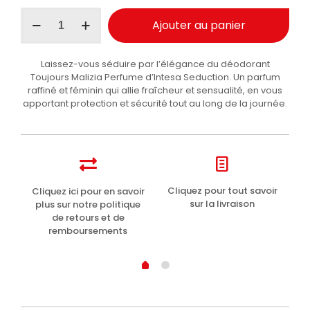
quantité
Ajouter au panier
de
Malizia
Profumo
Laissez-vous séduire par l’élégance du déodorant
d'Intesa
Toujours Malizia Perfume d’Intesa Seduction. Un parfum
Seduction
raffiné et féminin qui allie fraîcheur et sensualité, en vous
déodorant
apportant protection et sécurité tout au long de la journée.
Toujours
100ml
t
Cliquez pour tout savoir
Cliquez ici pour en savoir
Li
sur la livraison
plus sur notre politique
de retours et de
remboursements