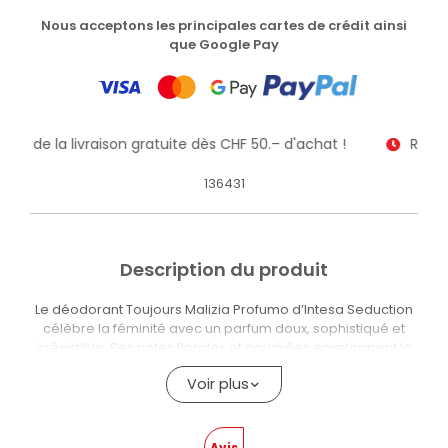
Nous acceptons les principales cartes de crédit ainsi
que Google Pay
itez de la livraison gratuite dès CHF 50.– d'achat !
Receve
136431
Description du produit
Le déodorant Toujours Malizia Profumo d’Intesa Seduction
célèbre la féminité avec un parfum doux, sophistiqué et
irrésistible. Ses notes florales et poudrées enveloppent la
peau d’un sillage délicat et persistant, parfait pour toutes
Voir plus
les occasions. En outre, la formule déodorante assure une
protection efficace et une fraîcheur durable, en gardant la
peau sèche et soignée pendant de nombreuses heures.
Avis