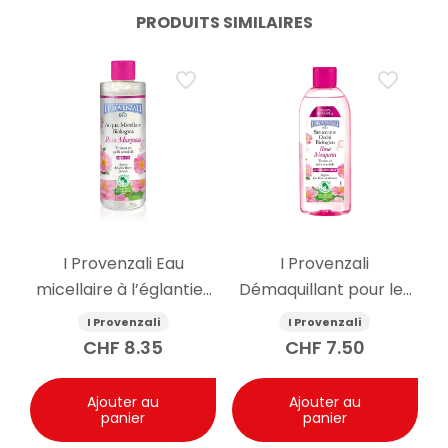
PRODUITS SIMILAIRES
I Provenzali Eau
I Provenzali
micellaire à l’églantier
Démaquillant pour les
bio 400ml
yeux à l’églantier bio
I Provenzali
I Provenzali
150ml
CHF
8.35
CHF
7.50
Ajouter au
Ajouter au
panier
panier