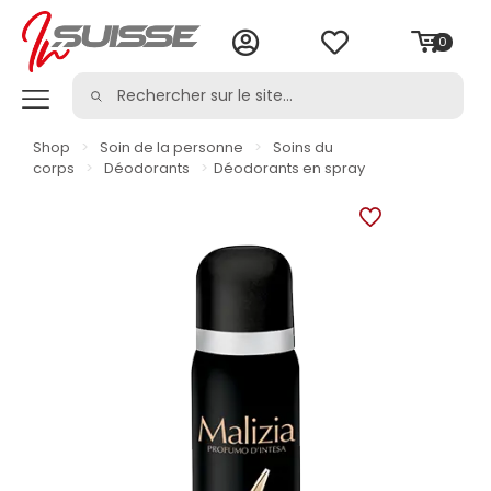
0
Shop
>
Soin de la personne
>
Soins du
corps
>
Déodorants
>
Déodorants en spray