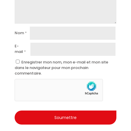
Convient également aux peaux sensibles.
Testé dermatologiquement.
Ne laisse aucun résidu sur les vêtements.
Idéal pour une utilisation quotidienne.
Nom
*
Parfum raffiné et persistant.
La qualité Malizia, symbole de la sensualité et du bien-
E-
être à l’italienne.
mail
*
Enregistrer mon nom, mon e-mail et mon site
dans le navigateur pour mon prochain
commentaire.