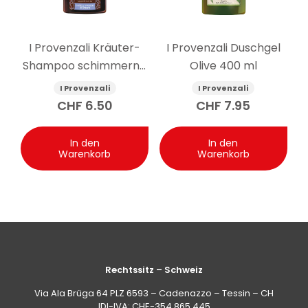
I Provenzali Kräuter-
I Provenzali Duschgel
Shampoo schimmernd
Olive 400 ml
Leinsamen 250 ml
I Provenzali
I Provenzali
CHF
6.50
CHF
7.95
In den
In den
Warenkorb
Warenkorb
Rechtssitz – Schweiz
Via Ala Brüga 64 PLZ 6593 – Cadenazzo – Tessin – CH
IDI-IVA: CHE-354.865.445