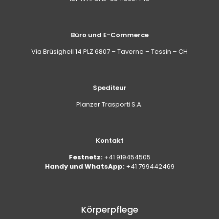
Büro und E-Commerce
Via Brüsighell 14 PLZ 6807 – Taverne – Tessin – CH
Spediteur
Planzer Trasporti S.A.
Kontakt
Festnetz:
+41 919454505
Handy und WhatsApp:
+41 799442469
Körperpflege