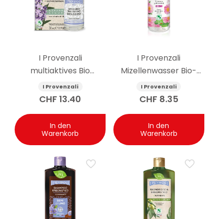
I Provenzali
I Provenzali
multiaktives Bio
Mizellenwasser Bio-
Gesichtsserum
Rosenmuskatnuss 400
I Provenzali
I Provenzali
Ligurischer Lavendel 30
ml
CHF
13.40
CHF
8.35
ml
In den
In den
Warenkorb
Warenkorb