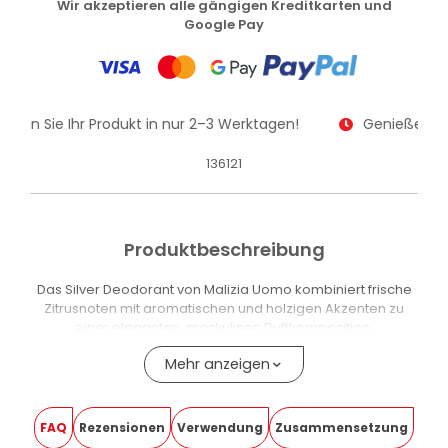
Wir akzeptieren alle gängigen Kreditkarten und
Google Pay
alten Sie Ihr Produkt in nur 2–3 Werktagen!
Genießen Sie
136121
Produktbeschreibung
Das Silver Deodorant von Malizia Uomo kombiniert frische
Zitrusnoten mit aromatischen und holzigen Akzenten zu
einer eleganten, maskulinen Duftkomposition.
Der charaktervolle Duft begleitet Sie durch den Tag und
Mehr anzeigen
sorgt für ein angenehmes Frischegefühl.
VORTEILE DES SILVER DEODORANTS VON MALIZIA UOMO
FAQ
Rezensionen
Verwendung
Zusammensetzung