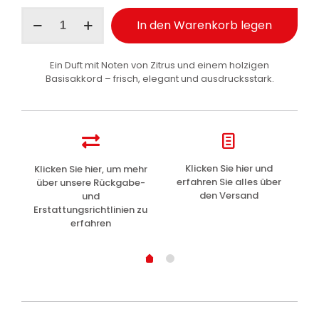
Malizia
In den Warenkorb legen
Uomo
Deodorant
Spray
Ein Duft mit Noten von Zitrus und einem holzigen
Silver
Basisakkord – frisch, elegant und ausdrucksstark.
150
ml
Menge
z
Klicken Sie hier und
Klicken Sie hier, um mehr
L
erfahren Sie alles über
über unsere Rückgabe-
den Versand
und
Erstattungsrichtlinien zu
erfahren