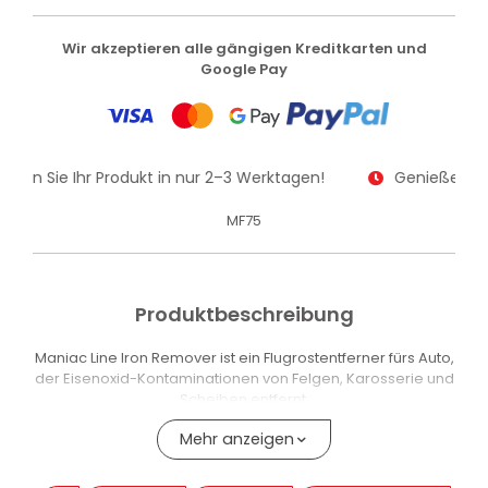
Wir akzeptieren alle gängigen Kreditkarten und
Google Pay
alten Sie Ihr Produkt in nur 2–3 Werktagen!
Genießen Sie
MF75
Produktbeschreibung
Maniac Line Iron Remover ist ein Flugrostentferner fürs Auto,
der Eisenoxid-Kontaminationen von Felgen, Karosserie und
Scheiben entfernt.
Das Produkt wirkt gegen Eisenpartikel, die durch
Mehr anzeigen
Bremsstaub, Reibung an Schienen- und
Strassenbahngleisen sowie durch Industrie- und