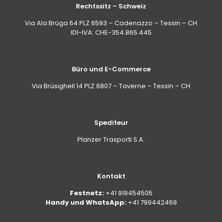
Lack führen, um Unebenheiten besser wahrzunehmen.
Rechtssitz – Schweiz
Auch auf Scheiben und Felgen weisen hartnäckige
Via Ala Brüga 64 PLZ 6593 – Cadenazzo – Tessin – CH
Rückstände auf Kontamination hin. Beim Auftragen
IDI-IVA: CHE-354.865.445
zeigt ein Farbwechsel in Richtung Violett an, dass das
Produkt mit den Eisenpartikeln reagiert.
Büro und E-Commerce
Via Brüsighell 14 PLZ 6807 – Taverne – Tessin – CH
Spediteur
Planzer Trasporti S.A.
Kontakt
Festnetz:
+41 919454505
Handy und WhatsApp:
+41 799442469