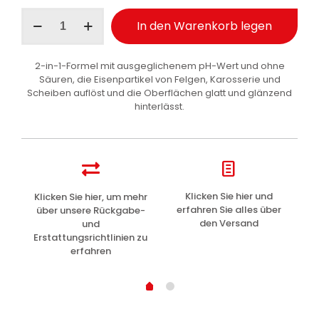
Maniac
In den Warenkorb legen
Line
Iron
Remover
2-in-1-Formel mit ausgeglichenem pH-Wert und ohne
Rostentferner
Säuren, die Eisenpartikel von Felgen, Karosserie und
Auto
Scheiben auflöst und die Oberflächen glatt und glänzend
1
hinterlässt.
l
Menge
z
Klicken Sie hier und
Klicken Sie hier, um mehr
L
erfahren Sie alles über
über unsere Rückgabe-
den Versand
und
Erstattungsrichtlinien zu
erfahren