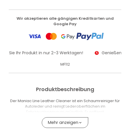
Wir akzeptieren alle gängigen Kreditkarten und
Google Pay
lten Sie Ihr Produkt in nur 2–3 Werktagen!
Genießen Sie k
MF112
Produktbeschreibung
Der Maniac Line Leather Cleaner ist ein Schaumreiniger für
Autoleder und reinigt Lederoberflächen im
Fahrzeuginnenraum gründlich. Er entfernt
Verschmutzungen, fettige Rückstände und Staub, ohne
Mehr anzeigen
Textur, Farbe oder Finish zu verändern. Das Produkt ist
gebrauchsfertig – ohne Verdünnung oder zusätzliche