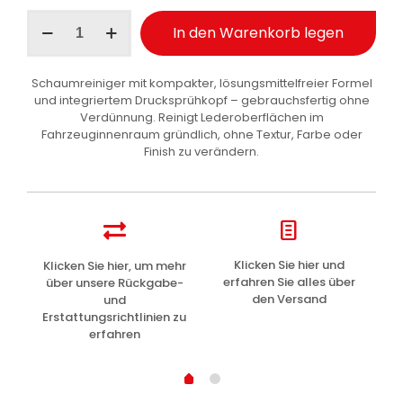
Maniac
In den Warenkorb legen
Line
Leather
Cleaner
Schaumreiniger mit kompakter, lösungsmittelfreier Formel
Schaum
und integriertem Drucksprühkopf – gebrauchsfertig ohne
Ledersitze
Verdünnung. Reinigt Lederoberflächen im
500
Fahrzeuginnenraum gründlich, ohne Textur, Farbe oder
ml
Finish zu verändern.
Menge
z
Klicken Sie hier und
Klicken Sie hier, um mehr
L
erfahren Sie alles über
über unsere Rückgabe-
den Versand
und
Erstattungsrichtlinien zu
erfahren