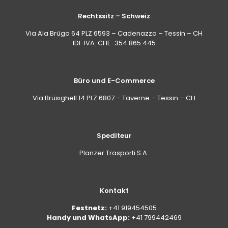
Rechtssitz – Schweiz
Via Ala Brüga 64 PLZ 6593 – Cadenazzo – Tessin – CH
IDI-IVA: CHE-354.865.445
Büro und E-Commerce
Via Brüsighell 14 PLZ 6807 – Taverne – Tessin – CH
Spediteur
Planzer Trasporti S.A.
Kontakt
Festnetz:
+41 919454505
Handy und WhatsApp:
+41 799442469