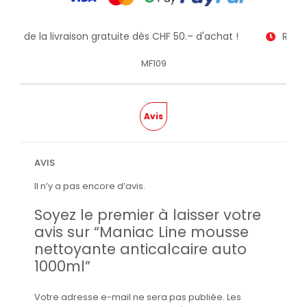
itez de la livraison gratuite dès CHF 50.– d'achat !
Recev
MF109
Avis
AVIS
Il n’y a pas encore d’avis.
Soyez le premier à laisser votre
avis sur “Maniac Line mousse
nettoyante anticalcaire auto
1000ml”
Votre adresse e-mail ne sera pas publiée.
Les