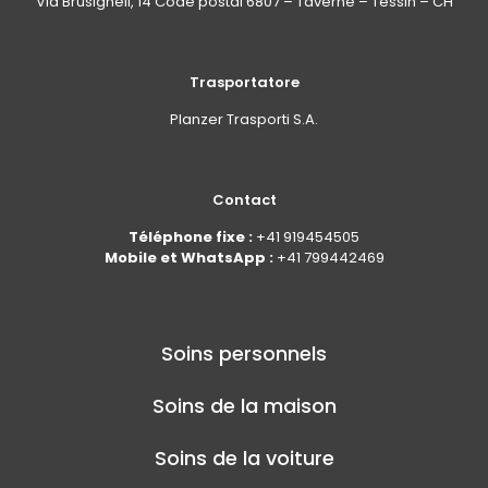
Via Brüsighell, 14 Code postal 6807 – Taverne – Tessin – CH
Trasportatore
Planzer Trasporti S.A.
Contact
Téléphone fixe :
+41 919454505
Mobile et WhatsApp :
+41 799442469
Soins personnels
Soins de la maison
Soins de la voiture