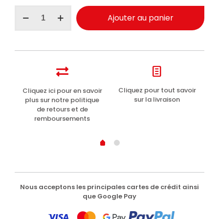
quantité
Ajouter au panier
de
Maniac
Line
mousse
nettoyante
anticalcaire
auto
1000ml
t
Cliquez pour tout savoir
Cliquez ici pour en savoir
Li
sur la livraison
plus sur notre politique
de retours et de
remboursements
Nous acceptons les principales cartes de crédit ainsi
que Google Pay