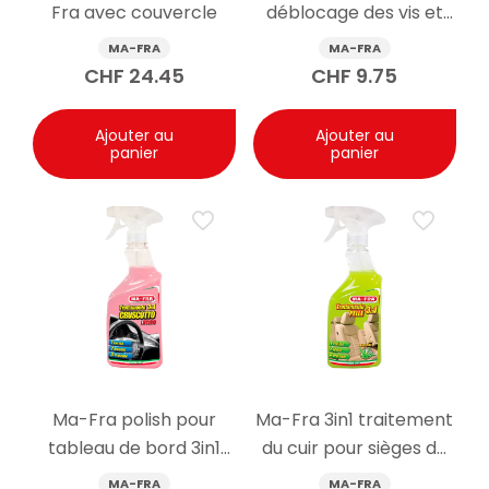
Fra avec couvercle
déblocage des vis et
boulons Sviting Rapid
MA-FRA
MA-FRA
spray 200ml
CHF
24.45
CHF
9.75
Ajouter au
Ajouter au
panier
panier
Ma-Fra polish pour
Ma-Fra 3in1 traitement
tableau de bord 3in1
du cuir pour sièges de
super brillant pour
voiture 500 ml
MA-FRA
MA-FRA