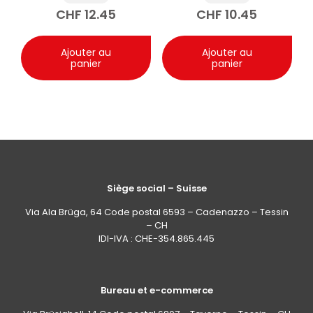
intérieur de voiture
CHF
12.45
CHF
10.45
500ml
Ajouter au
Ajouter au
panier
panier
Siège social – Suisse
Via Ala Brüga, 64 Code postal 6593 – Cadenazzo – Tessin
– CH
IDI-IVA : CHE-354.865.445
Bureau et e-commerce