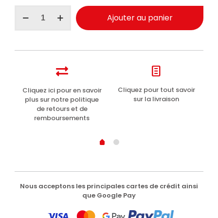
quantité
Ajouter au panier
de
Maniac
Line
nettoyant
hygiénisant
intérieur
auto
5000ml
t
Cliquez pour tout savoir
Cliquez ici pour en savoir
Li
sur la livraison
plus sur notre politique
de retours et de
remboursements
Nous acceptons les principales cartes de crédit ainsi
que Google Pay