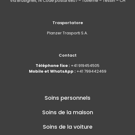
Via Brüsighell, 14 Code postal 6807 – Taverne – Tessin – CH
Trasportatore
Planzer Trasporti S.A.
Contact
Téléphone fixe :
+41 919454505
Mobile et WhatsApp :
+41 799442469
Soins personnels
Soins de la maison
Soins de la voiture