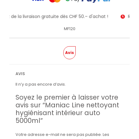
itez de la livraison gratuite dès CHF 50.– d'achat !
Recev
MF120
Avis
AVIS
Il n’y a pas encore d’avis.
Soyez le premier à laisser votre
avis sur “Maniac Line nettoyant
hygiénisant intérieur auto
5000ml”
Votre adresse e-mail ne sera pas publiée.
Les