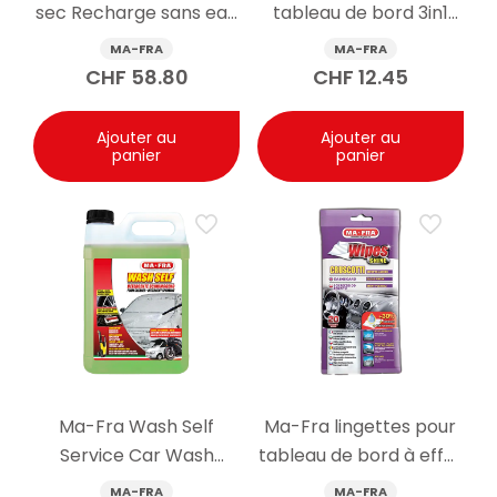
sec Recharge sans eau
tableau de bord 3in1
4500ml
super brillant pour
MA-FRA
MA-FRA
intérieur de voiture
CHF
58.80
CHF
12.45
500ml
Ajouter au
Ajouter au
panier
panier
Ma-Fra Wash Self
Ma-Fra lingettes pour
Service Car Wash
tableau de bord à effet
Cleaner 5kg
brillant 20pcs violet
MA-FRA
MA-FRA