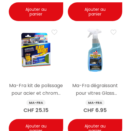
Ajouter au
Ajouter au
panier
panier
Ma-Fra kit de polissage
Ma-Fra dégraissant
pour acier et chrome
pour vitres Glass
Flash Bright 80ml
Cleaner Plus spray
MA-FRA
MA-FRA
750ml
CHF
25.15
CHF
6.95
Ajouter au
Ajouter au
panier
panier