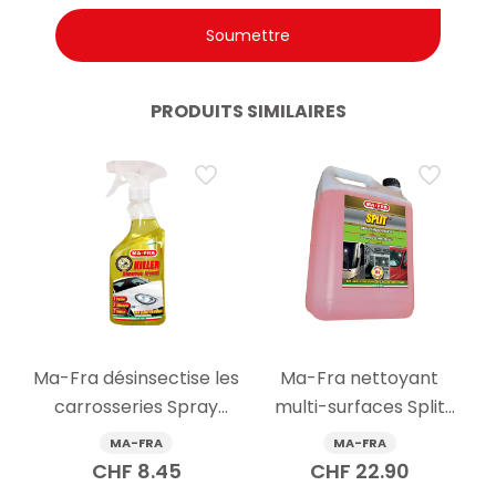
PRODUITS SIMILAIRES
Ma-Fra désinsectise les
Ma-Fra nettoyant
carrosseries Spray
multi-surfaces Split
tueur 500ml
Dual 4500ml
MA-FRA
MA-FRA
CHF
8.45
CHF
22.90