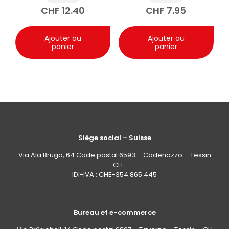
Universal Red -20 °C
CHF
12.40
CHF
7.95
1000 ml
Ajouter au
Ajouter au
panier
panier
Siège social – Suisse
Via Ala Brüga, 64 Code postal 6593 – Cadenazzo – Tessin
– CH
IDI-IVA : CHE-354.865.445
Bureau et e-commerce