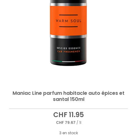
Maniac Line parfum habitacle auto épices et
santal 150ml
CHF
11.95
CHF
79.67
/ 1l
3 en stock