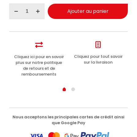
quantité
Ajouter au panier
de
Maniac
Line
parfum
habitacle
auto
épices
et
t
Cliquez pour tout savoir
Cliquez ici pour en savoir
Li
santal
sur la livraison
plus sur notre politique
150ml
de retours et de
remboursements
Nous acceptons les principales cartes de crédit ainsi
que Google Pay