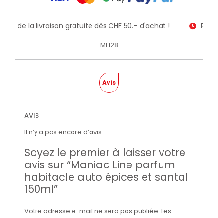
fitez de la livraison gratuite dès CHF 50.– d'achat !
Recev
MF128
Avis
AVIS
Il n’y a pas encore d’avis.
Soyez le premier à laisser votre
avis sur “Maniac Line parfum
habitacle auto épices et santal
150ml”
Votre adresse e-mail ne sera pas publiée.
Les