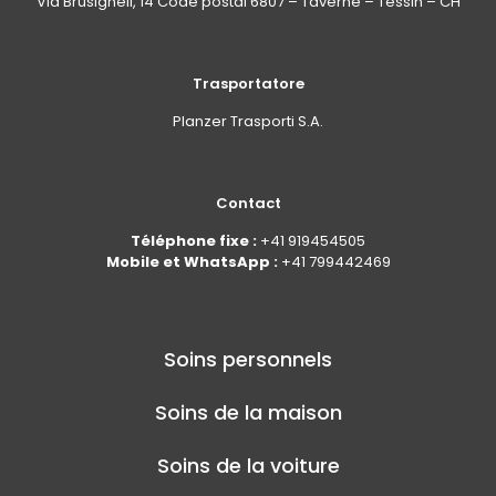
Via Brüsighell, 14 Code postal 6807 – Taverne – Tessin – CH
Trasportatore
Planzer Trasporti S.A.
Contact
Téléphone fixe :
+41 919454505
Mobile et WhatsApp :
+41 799442469
Soins personnels
Soins de la maison
Soins de la voiture