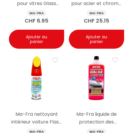
pour vitres Glass
pour acier et chrome
Cleaner Plus spray
Flash Bright 80ml
MA-FRA
MA-FRA
750ml
CHF
6.95
CHF
25.15
Ajouter au
Ajouter au
panier
panier
Ma-Fra nettoyant
Ma-Fra liquide de
intérieur voiture Flash
protection des
spray 400ml
radiateurs Still Flu
MA-FRA
MA-FRA