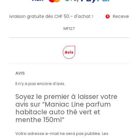
e la livraison gratuite dès CHF 50.– d'achat !
Recevez votr
MF127
Avis
AVIS
Il n’y a pas encore d’avis.
Soyez le premier à laisser votre
avis sur “Maniac Line parfum
habitacle auto thé vert et
menthe 150ml”
Votre adresse e-mail ne sera pas publiée.
Les