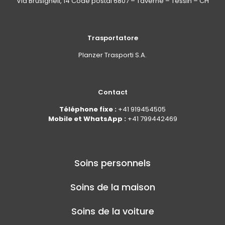
Via Brüsighell, 14 Code postal 6807 – Taverne – Tessin – CH
Trasportatore
Planzer Trasporti S.A.
Contact
Téléphone fixe :
+41 919454505
Mobile et WhatsApp :
+41 799442469
Soins personnels
Soins de la maison
Soins de la voiture