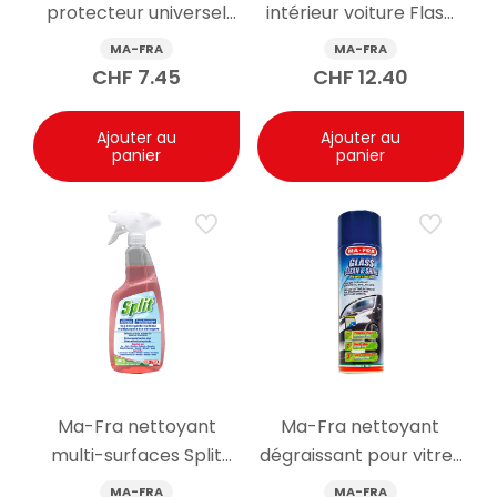
protecteur universel
intérieur voiture Flash
pour radiateurs Vert
spray 400ml
MA-FRA
MA-FRA
-20 °C 1000 ml
CHF
7.45
CHF
12.40
Ajouter au
Ajouter au
panier
panier
Ma-Fra nettoyant
Ma-Fra nettoyant
multi-surfaces Split
dégraissant pour vitres
Dual spray 750 ml
Glass Clean & Shine
MA-FRA
MA-FRA