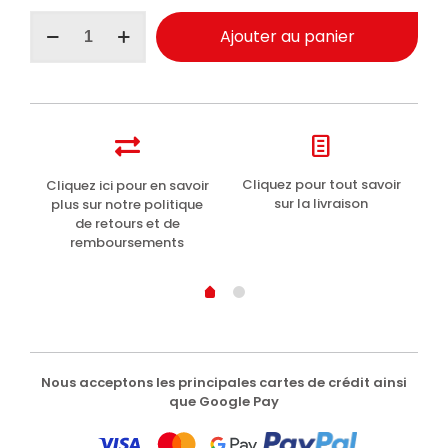
quantité
Ajouter au panier
de
Maniac
Line
parfum
habitacle
auto
thé
vert
t
Cliquez pour tout savoir
Cliquez ici pour en savoir
Li
et
sur la livraison
plus sur notre politique
menthe
de retours et de
150ml
remboursements
Nous acceptons les principales cartes de crédit ainsi
que Google Pay