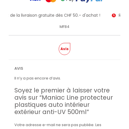
itez de la livraison gratuite dès CHF 50.– d'achat !
Recev
MF84
Avis
AVIS
Il n’y a pas encore d’avis.
Soyez le premier à laisser votre
avis sur “Maniac Line protecteur
plastiques auto intérieur
extérieur anti-UV 500ml”
Votre adresse e-mail ne sera pas publiée.
Les