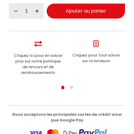
quantité
Ajouter au panier
de
Maniac
Line
protecteur
plastiques
auto
intérieur
extérieur
t
Cliquez pour tout savoir
Cliquez ici pour en savoir
Li
anti-
sur la livraison
plus sur notre politique
UV
de retours et de
500ml
remboursements
Nous acceptons les principales cartes de crédit ainsi
que Google Pay