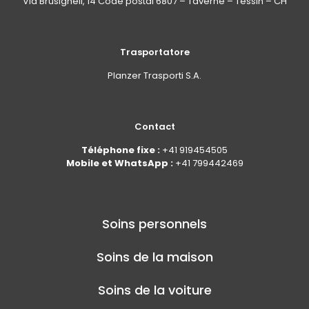
Via Brüsighell, 14 Code postal 6807 – Taverne – Tessin – CH
Trasportatore
Planzer Trasporti S.A.
Contact
Téléphone fixe :
+41 919454505
Mobile et WhatsApp :
+41 799442469
Soins personnels
Soins de la maison
Soins de la voiture