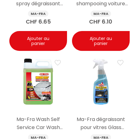
spray dégraissant
shampooing voiture
500ml
1000 ml
MA-FRA
MA-FRA
CHF
6.65
CHF
6.10
Ajouter au
Ajouter au
panier
panier
Ma-Fra Wash Self
Ma-Fra dégraissant
Service Car Wash
pour vitres Glass
Cleaner 5kg
Cleaner Plus spray
MA-FRA
MA-FRA