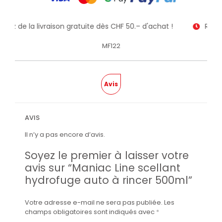
fitez de la livraison gratuite dès CHF 50.– d'achat !
Recev
MF122
Avis
AVIS
Il n’y a pas encore d’avis.
Soyez le premier à laisser votre
avis sur “Maniac Line scellant
hydrofuge auto à rincer 500ml”
Votre adresse e-mail ne sera pas publiée.
Les
champs obligatoires sont indiqués avec
*