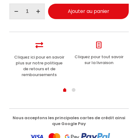
quantité
Ajouter au panier
de
Maniac
Line
scellant
hydrofuge
auto
à
rincer
t
Cliquez pour tout savoir
Cliquez ici pour en savoir
Li
500ml
sur la livraison
plus sur notre politique
de retours et de
remboursements
Nous acceptons les principales cartes de crédit ainsi
que Google Pay