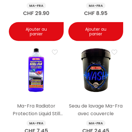
Cleaner 5kg
Glass Clean & Shine
MA-FRA
MA-FRA
spray 500ml
CHF
29.90
CHF
8.95
Ajouter au
Ajouter au
panier
panier
Ma-Fra Radiator
Seau de lavage Ma-Fra
Protection Liquid Still
avec couvercle
Flu Universal Violet -20
MA-FRA
MA-FRA
°C 1000 ml
CHF
7.45
CHF
24.45