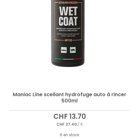
Maniac Line scellant hydrofuge auto à rincer
500ml
CHF
13.70
CHF
27.40
/ 1l
6 en stock