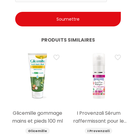
PRODUITS SIMILAIRES
Glicemille gommage
I Provenzali Sérum
mains et pieds 100 ml
raffermissant pour le
visage à l’églantier bio
Glicemille
I Provenzali