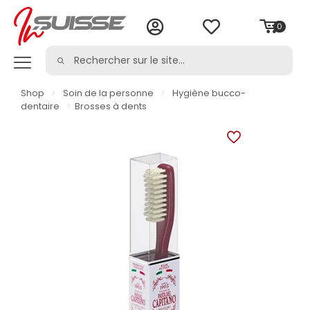
0
Shop
>
Soin de la personne
>
Hygiène bucco-
dentaire
>
Brosses à dents