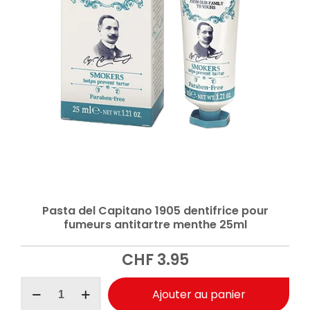
Pasta del Capitano 1905 dentifrice pour
fumeurs antitartre menthe 25ml
CHF
3.95
quantité
Ajouter au panier
de
Pasta