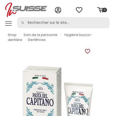
0
Shop
>
Soin de la personne
>
Hygiène bucco-
dentaire
>
Dentifrices