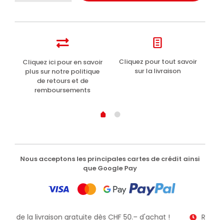
del
Capitano
1905
dentifrice
pour
fumeurs
t
Cliquez pour tout savoir
Cliquez ici pour en savoir
Li
antitartre
sur la livraison
plus sur notre politique
menthe
de retours et de
25ml
remboursements
Nous acceptons les principales cartes de crédit ainsi
que Google Pay
itez de la livraison gratuite dès CHF 50.– d'achat !
Receve