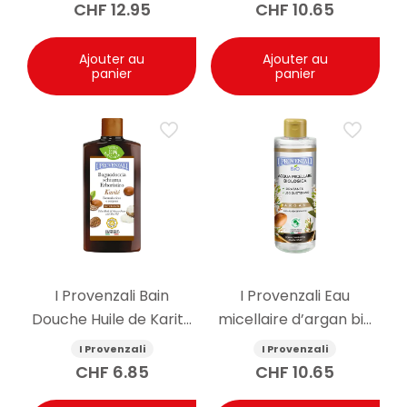
CHF
12.95
CHF
10.65
Ajouter au
Ajouter au
panier
panier
I Provenzali Bain
I Provenzali Eau
Douche Huile de Karité
micellaire d’argan bio
400ml
400ml
I Provenzali
I Provenzali
CHF
6.85
CHF
10.65