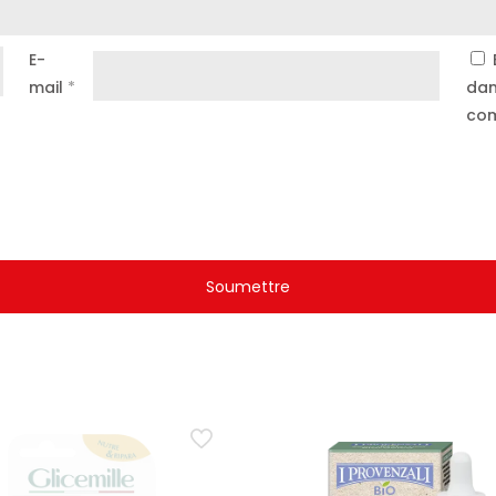
E-
mail
*
dan
com