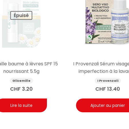
Épuisé
ille baume à lèvres SPF 15
I Provenzali Sérum visage
nourrissant 5.5g
imperfection à la lav
biologique 30ml
Glicemille
I Provenzali
CHF
3.20
CHF
13.40
Lire la suite
Ajouter au panier