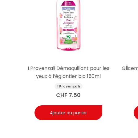
I Provenzali Démaquillant pour les
Glicem
yeux à l’églantier bio 150ml
I Provenzali
CHF
7.50
Ajouter au panier