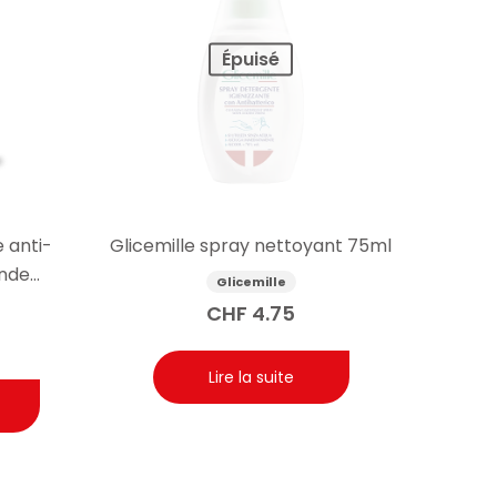
Épuisé
 anti-
Glicemille spray nettoyant 75ml
ande
Glicemille
CHF
4.75
Lire la suite