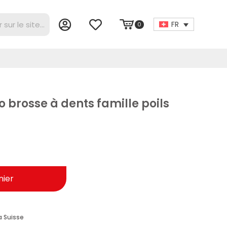
FR
0
 brosse à dents famille poils
nier
a Suisse