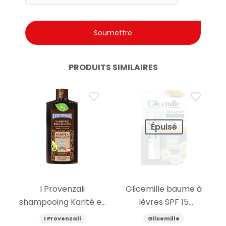
PRODUITS SIMILAIRES
Épuisé
I Provenzali
Glicemille baume à
shampooing Karité et
lèvres SPF 15
Avocat 250ml
nourrissant 5.5g
I Provenzali
Glicemille