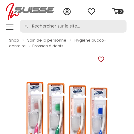
0
Shop
>
Soin de la personne
>
Hygiène bucco-
dentaire
>
Brosses à dents