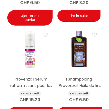
CHF
6.50
CHF
3.20
Ajouter au
Lire la suite
panier
I Provenzali Sérum
I Shampooing
raffermissant pour le
Provenzali Huile de lin
visage à l’églantier bio
250ml
I Provenzali
I Provenzali
30ml
CHF
15.20
CHF
6.50