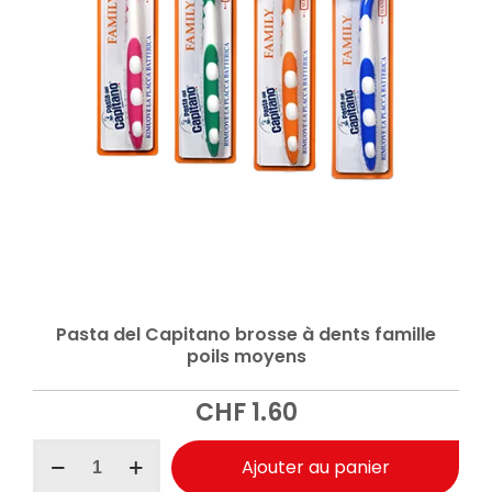
Pasta del Capitano brosse à dents famille
poils moyens
CHF
1.60
quantité
Ajouter au panier
de
Pasta