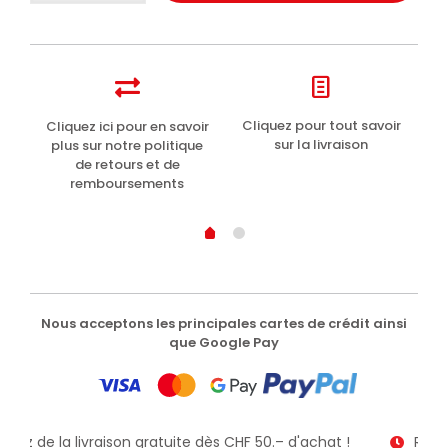
del
Capitano
brosse
à
dents
famille
t
Cliquez pour tout savoir
Cliquez ici pour en savoir
Li
poils
sur la livraison
plus sur notre politique
moyens
de retours et de
remboursements
Nous acceptons les principales cartes de crédit ainsi
que Google Pay
fitez de la livraison gratuite dès CHF 50.– d'achat !
Recev