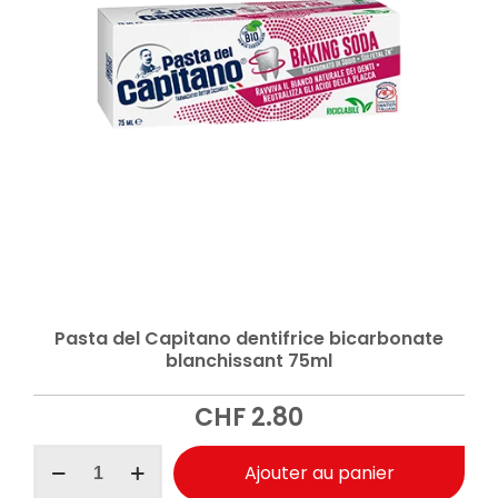
Pasta del Capitano dentifrice bicarbonate
blanchissant 75ml
CHF
2.80
quantité
Ajouter au panier
de
Pasta