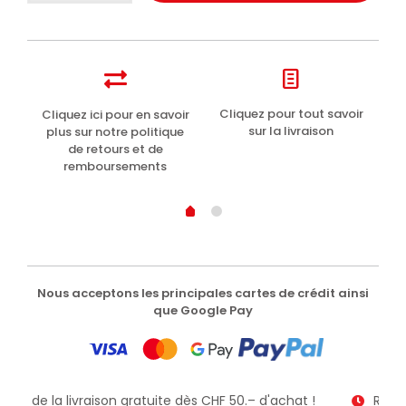
del
Capitano
dentifrice
bicarbonate
blanchissant
75ml
t
Cliquez pour tout savoir
Cliquez ici pour en savoir
Li
sur la livraison
plus sur notre politique
de retours et de
remboursements
Nous acceptons les principales cartes de crédit ainsi
que Google Pay
itez de la livraison gratuite dès CHF 50.– d'achat !
Recev