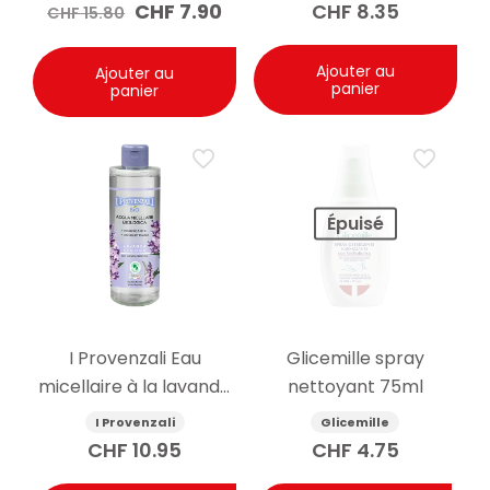
Le
Le
CHF
7.90
CHF
8.35
CHF
15.80
prix
prix
initial
actuel
était :
est :
Ajouter au
Ajouter au
panier
panier
CHF 15.80.
CHF 7.90.
Épuisé
I Provenzali Eau
Glicemille spray
micellaire à la lavande
nettoyant 75ml
bio 400ml
I Provenzali
Glicemille
CHF
10.95
CHF
4.75