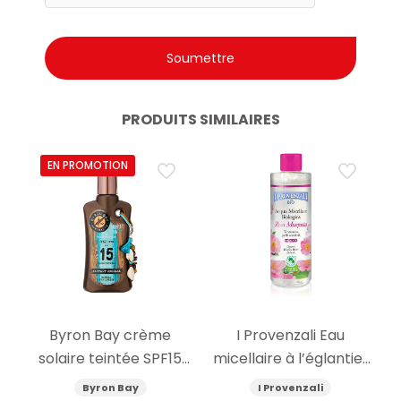
PRODUITS SIMILAIRES
EN PROMOTION
Byron Bay crème
I Provenzali Eau
solaire teintée SPF15
micellaire à l’églantier
200ml
bio 400ml
Byron Bay
I Provenzali