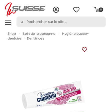
0
Shop
>
Soin de la personne
>
Hygiène bucco-
dentaire
>
Dentifrices