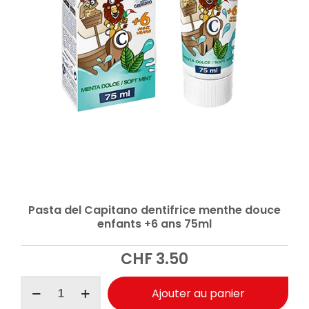
Pasta del Capitano dentifrice menthe douce
enfants +6 ans 75ml
CHF
3.50
quantité
Ajouter au panier
de
Pasta