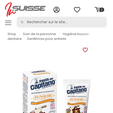
0
Shop
>
Soin de la personne
>
Hygiène bucco-
dentaire
>
Dentifrices pour enfants