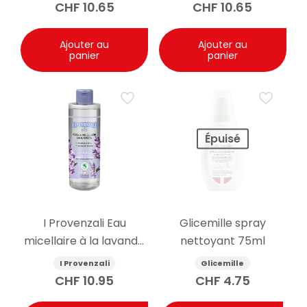
CHF
10.65
CHF
10.65
Ajouter au
Ajouter au
panier
panier
Épuisé
I Provenzali Eau
Glicemille spray
micellaire à la lavande
nettoyant 75ml
bio 400ml
I Provenzali
Glicemille
CHF
10.95
CHF
4.75