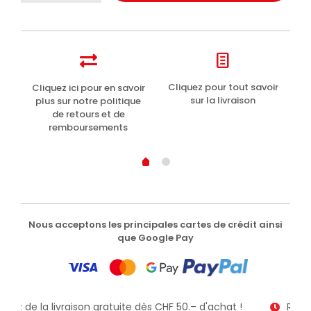
del
Capitano
dentifrice
menthe
douce
enfants
t
Cliquez pour tout savoir
Cliquez ici pour en savoir
Li
+6
sur la livraison
plus sur notre politique
ans
de retours et de
75ml
remboursements
Nous acceptons les principales cartes de crédit ainsi
que Google Pay
fitez de la livraison gratuite dès CHF 50.– d'achat !
Recev