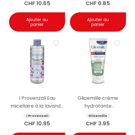
CHF
10.65
CHF
6.85
Ajouter au
Ajouter au
panier
panier
I Provenzali Eau
Glicemille crème
micellaire à la lavande
hydratante
bio 400ml
antibactérienne pour
I Provenzali
Glicemille
les mains 100ml
CHF
10.95
CHF
3.95