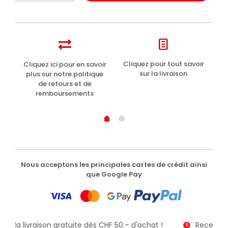
del
Capitano
dentifrice
plaque
et
caries
t
Cliquez pour tout savoir
Cliquez ici pour en savoir
Li
100ml
sur la livraison
plus sur notre politique
de retours et de
remboursements
Nous acceptons les principales cartes de crédit ainsi
que Google Pay
 de la livraison gratuite dès CHF 50.– d'achat !
Recevez v