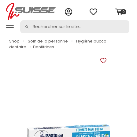
0
Shop
>
Soin de la personne
>
Hygiène bucco-
dentaire
>
Dentifrices