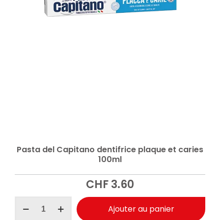
Pasta del Capitano dentifrice plaque et caries
100ml
CHF
3.60
quantité
Ajouter au panier
de
Pasta