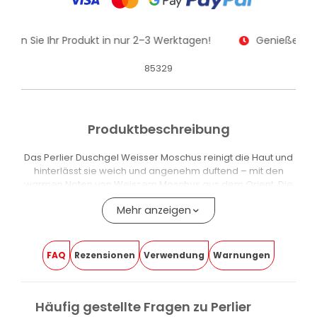
alten Sie Ihr Produkt in nur 2–3 Werktagen!
Genießen Sie
85329
Produktbeschreibung
Das Perlier Duschgel Weisser Moschus reinigt die Haut und
hinterlässt sie weich und angenehm duftend – mit den
warmen Noten von Weissem Moschus aus dem Orient. Die
Formel eignet sich für die tägliche Anwendung, auch bei
Mehr anzeigen
empfindlicher Haut.
Der Duft nach Weissem Moschus aus dem Orient prägt das
Produkt mit einem warmen, klaren und eleganten Duftprofil.
FAQ
Rezensionen
Verwendung
Warnungen
Die Formel hat einen balancierten pH-Wert, ist SLS-frei und
aus Inhaltsstoffen aus nachhaltigen Quellen hergestellt.
Die Textur erzeugt einen weichen Schaum, lässt sich leicht
Häufig gestellte Fragen zu Perlier
abspülen und hinterlässt die Haut sauber und angenehm