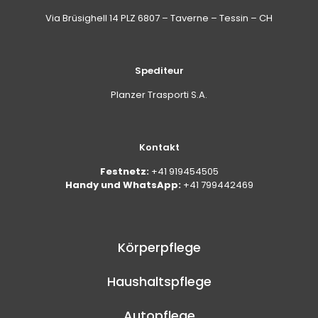
Via Brüsighell 14 PLZ 6807 – Taverne – Tessin – CH
Spediteur
Planzer Trasporti S.A.
Kontakt
Festnetz:
+41 919454505
Handy und WhatsApp:
+41 799442469
Körperpflege
Haushaltspflege
Autopflege