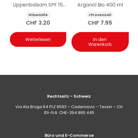
Lippenbalsam SPF 15
Arganöl Bio 400 ml
pflegend 5.5g
Glicemille
I Provenzali
CHF
3.20
CHF
7.95
Weiterlesen
In den
Warenkorb
Rechtssitz – Schweiz
Via Ala Brüga 64 PLZ 6593 – Cadenazzo – Tessin – CH
IDI-IVA: CHE-354.865.445
Büro und E-Commerce