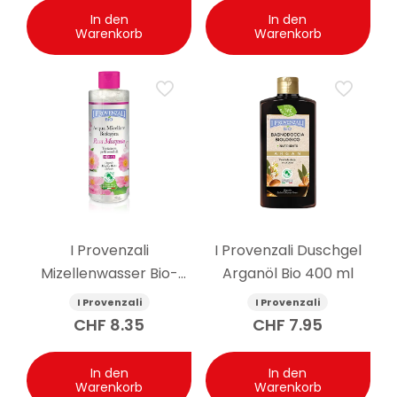
In den
In den
Warenkorb
Warenkorb
I Provenzali
I Provenzali Duschgel
Mizellenwasser Bio-
Arganöl Bio 400 ml
Rosenmuskatnuss 400
I Provenzali
I Provenzali
ml
CHF
8.35
CHF
7.95
In den
In den
Warenkorb
Warenkorb