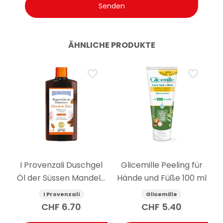
ÄHNLICHE PRODUKTE
I Provenzali Duschgel
Glicemille Peeling für
Öl der Süssen Mandeln
Hände und Füße 100 ml
400 ml
I Provenzali
Glicemille
CHF
6.70
CHF
5.40