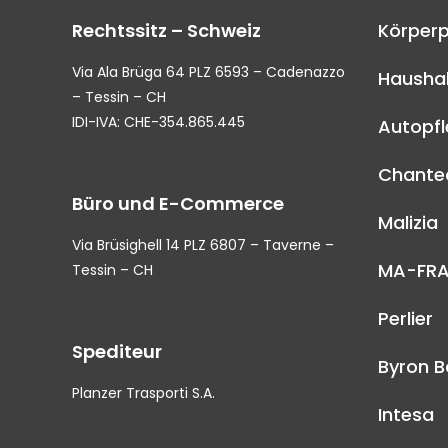
Rechtssitz – Schweiz
Körperp
Via Ala Brüga 64 PLZ 6593 – Cadenazzo
Haushal
– Tessin – CH
IDI-IVA: CHE-354.865.445
Autopf
Chantec
Büro und E-Commerce
Malizia
Via Brüsighell 14 PLZ 6807 – Taverne –
MA-FR
Tessin – CH
Perlier
Spediteur
Byron B
Planzer Trasporti S.A.
Intesa