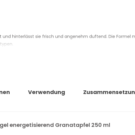
ft und hinterlässt sie frisch und angenehm duftend. Die Formel 
ttypen.
Ursprungs kombiniert Glycerin und Tenside pflanzlicher Herkunft.
schen, lebhaften Fruchtnote. Nach dem Abspülen fühlt sich die 
L PERLIER
nen
Verwendung
Zusammensetzu
apfelwasser
hgel energetisierend Granatapfel 250 ml