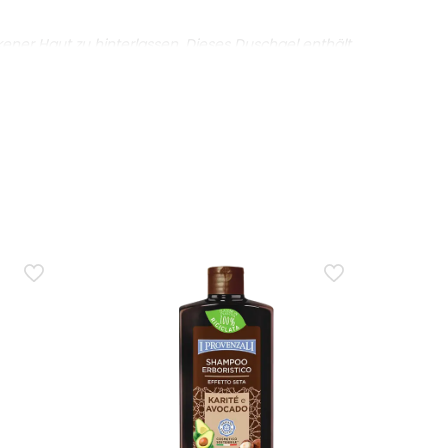
kener Haut zu hinterlassen. Dieses Duschgel enthält
Dusche geeignet ist.
rmel mit Glycerin hilft, ein Gefühl von Weichheit
 Komponente natürlichen Ursprungs. Der Hauptnutzen
ch hinterlassen. Inhaltsstoffe wie Glycerin und