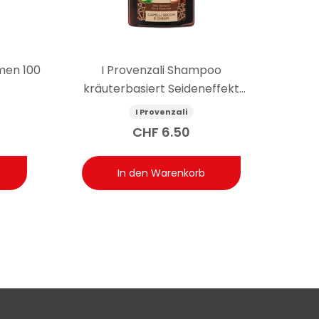
amen 100
I Provenzali Shampoo
kräuterbasiert Seideneffekt
Sheabutter und Avocado 250 ml
I Provenzali
CHF
6.50
In den Warenkorb