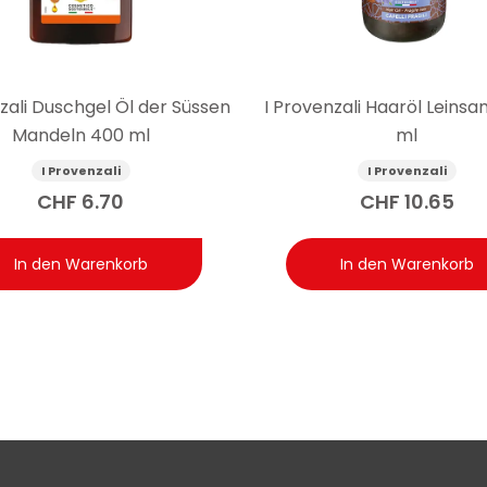
zali Duschgel Öl der Süssen
I Provenzali Haaröl Leins
Mandeln 400 ml
ml
I Provenzali
I Provenzali
CHF
6.70
CHF
10.65
In den Warenkorb
In den Warenkorb