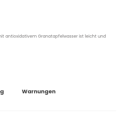
mit antioxidativem Granatapfelwasser ist leicht und
 Die Gelstruktur ist frisch, gleitet angenehm auf der
Haut sauber, frisch und angenehm parfümiert an.
ng
Warnungen