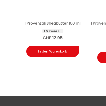
I Provenzali Sheabutter 100 ml
I Proven
I Provenzali
CHF
12.95
In den Warenkorb