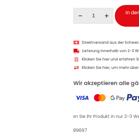
Perlier
In de
Duschgel
energetisierend
Granatapfel
250
Direktversand aus der Schwei
ml
Lieferung innerhalb von 2-3 
Menge
Klicken Sie hier und erfahren 
Klicken Sie hier, um mehr übe
Wir akzeptieren alle 
Erhalten Sie Ihr Produkt in nur 2–3 W
89697