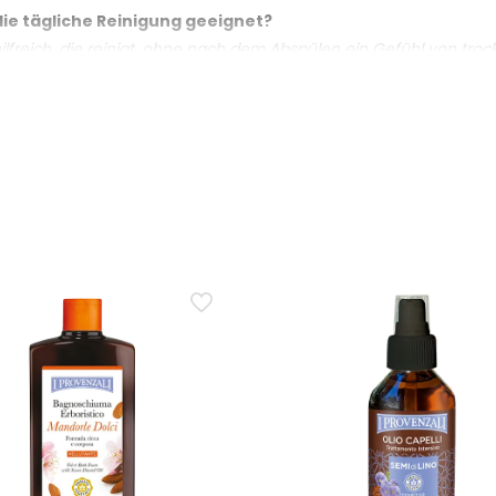
 die tägliche Reinigung geeignet?
ilfreich, die reinigt, ohne nach dem Abspülen ein Gefühl von troc
lichen Ursprungs, mit einer frischen Textur, die für die tägliche 
auttypen
ie Haut nach der Dusche weich?
nis auf der Haut: sauber, frisch und angenehm anzufühlen. Die Fo
felwasser im Duschgel?
as Aktive Granatapfelwasser die Formel mit einer antioxidativen
tigen Note.
ür den täglichen Gebrauch achten?
n, sich leicht abspülen lassen und die Haut nach der Anwendung wei
g ausgewogener zu gestalten.