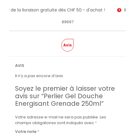
fitez de la livraison gratuite dès CHF 50.– d'achat !
Recev
89697
Avis
AVIS
Il n’y a pas encore d’avis.
Soyez le premier à laisser votre
avis sur “Perlier Gel Douche
Energisant Grenade 250ml”
Votre adresse e-mail ne sera pas publiée.
Les
champs obligatoires sont indiqués avec
*
Votre note
*