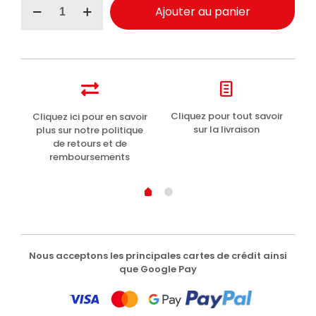
Ajouter au panier
de
Perlier
Gel
Douche
Energisant
Grenade
250ml
t
Cliquez pour tout savoir
Cliquez ici pour en savoir
Li
sur la livraison
plus sur notre politique
de retours et de
remboursements
Nous acceptons les principales cartes de crédit ainsi
que Google Pay