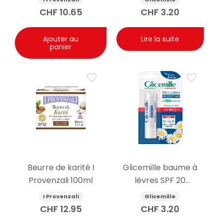
CHF
10.65
CHF
3.20
Ajouter au
Lire la suite
panier
Beurre de karité I
Glicemille baume à
Provenzali 100ml
lèvres SPF 20
protecteur 5.5g
I Provenzali
Glicemille
CHF
12.95
CHF
3.20