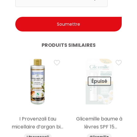
PRODUITS SIMILAIRES
Épuisé
I Provenzali Eau
Glicemille baume à
micellaire d’argan bio
lèvres SPF 15
400ml
nourrissant 5.5g
I Provenzali
Glicemille