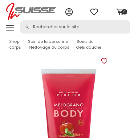
0
Shop
>
Soin de la personne
>
Soins du
corps
>
Nettoyage du corps
>
Gels douche