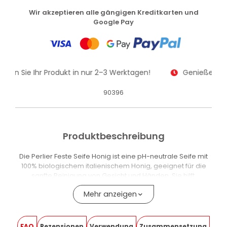
Wir akzeptieren alle gängigen Kreditkarten und
Google Pay
alten Sie Ihr Produkt in nur 2–3 Werktagen!
Genießen Sie
90396
Produktbeschreibung
Die Perlier Feste Seife Honig ist eine pH-neutrale Seife mit
100% biologischem italienischem Honig, geeignet für die
sanfte Reinigung von Gesicht und Händen. Sie hilft,
Trockenheit entgegenzuwirken, und hinterlässt die Haut
Mehr anzeigen
weich und samtig.
Die Formel ist mit Glycerin und Sorbitol angereichert,
Inhaltsstoffen, die während der Reinigung ein weiches
FAQ
Rezensionen
Verwendung
Zusammensetzung