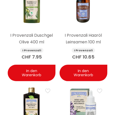
hilfreich sein, die die Haut nach dem Abspülen
weicher hinterlässt. Die feste Seife Perlier mit Honig
hilft, Trockenheit entgegenzuwirken.
Frage: Ist die feste Seife Perlier mit Honig für
empfindliche Haut geeignet?
Antwort: Ja. Die neutrale Formel ist auch für
I Provenzali Duschgel
I Provenzali Haaröl
empfindliche Haut geeignet und kann für die tägliche
Olive 400 ml
Leinsamen 100 ml
Reinigung von Gesicht und Händen verwendet
werden.
I Provenzali
I Provenzali
Frage: Wie lange hält ein Stück Seife bei
CHF
7.95
CHF
10.65
täglicher Verwendung?
Antwort: Die Haltbarkeit hängt von der
Verwendungshäufigkeit, der Anzahl der Personen, die
In den
In den
Warenkorb
Warenkorb
sie benutzen, und von der Aufbewahrung zwischen
den Waschgängen ab. Gutes Trocknen lassen hilft, sie
länger zu erhalten.