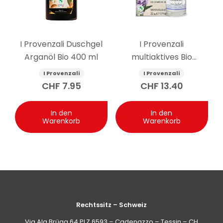
I Provenzali Duschgel
I Provenzali
Arganöl Bio 400 ml
multiaktives Bio
Gesichtsserum
I Provenzali
I Provenzali
Ligurischer Lavendel 30
CHF
7.95
CHF
13.40
ml
In den
In den
Warenkorb
Warenkorb
Rechtssitz – Schweiz
Via Ala Brüga 64 PLZ 6593 – Cadenazzo – Tessin – CH