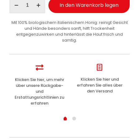
In den Warenkorb legen
Stückseife
Honig
125
Mit 100% biologischem italienischem Honig: reinigt Gesicht
g
und Hände besonders sanft, hilft Trockenheit
Menge
entgegenzuwirken und hinterlässt die Haut frisch und
samtig.
z
Klicken Sie hier und
Klicken Sie hier, um mehr
L
erfahren Sie alles über
über unsere Rückgabe-
den Versand
und
Erstattungsrichtlinien zu
erfahren