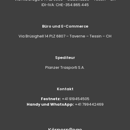
IDI-IVA: CHE-354.865.445
Büro und E-Commerce
Via Brüsighell 14 PLZ 6807 – Taverne – Tessin – CH
Spediteur
Planzer Trasporti S.A.
Kontakt
Festnetz:
+41 919454505
Handy und WhatsApp:
+41 799442469
Körperpflege