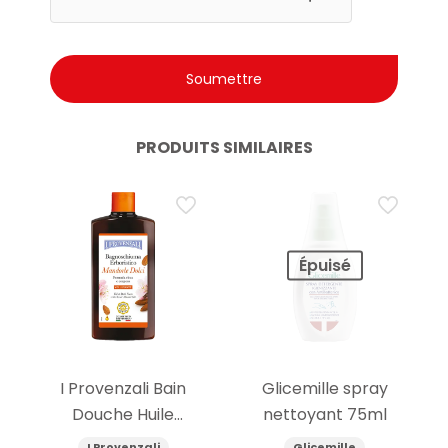
PRODUITS SIMILAIRES
Épuisé
I Provenzali Bain
Glicemille spray
Douche Huile
nettoyant 75ml
d’Amande Douce
I Provenzali
Glicemille