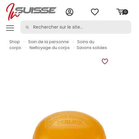
0
Shop
>
Soin de la personne
>
Soins du
corps
>
Nettoyage du corps
>
Savons solides