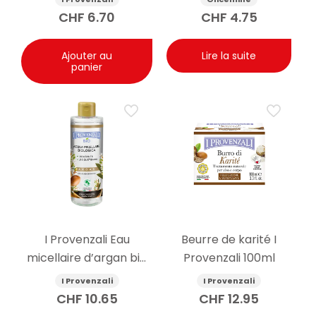
400ml
CHF
6.70
CHF
4.75
Ajouter au
Lire la suite
panier
I Provenzali Eau
Beurre de karité I
micellaire d’argan bio
Provenzali 100ml
400ml
I Provenzali
I Provenzali
CHF
10.65
CHF
12.95