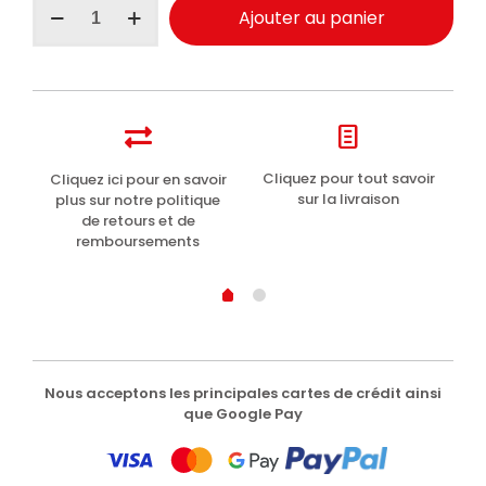
Ajouter au panier
de
Savon
solide
Perlier
Miel
125g
t
Cliquez pour tout savoir
Cliquez ici pour en savoir
Li
sur la livraison
plus sur notre politique
de retours et de
remboursements
Nous acceptons les principales cartes de crédit ainsi
que Google Pay