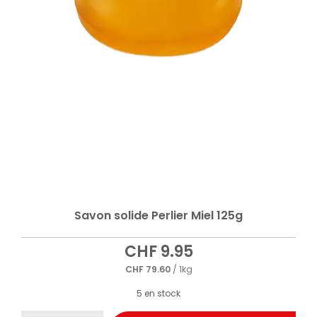
Savon solide Perlier Miel 125g
CHF
9.95
CHF
79.60
/ 1kg
5 en stock
quantité