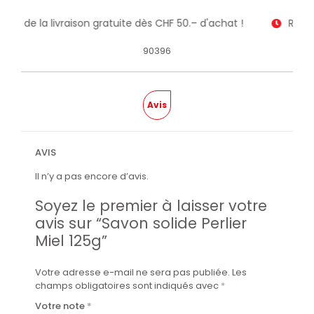
itez de la livraison gratuite dès CHF 50.– d'achat !
Recev
90396
Avis
AVIS
Il n’y a pas encore d’avis.
Soyez le premier à laisser votre
avis sur “Savon solide Perlier
Miel 125g”
Votre adresse e-mail ne sera pas publiée.
Les
champs obligatoires sont indiqués avec
*
Votre note
*