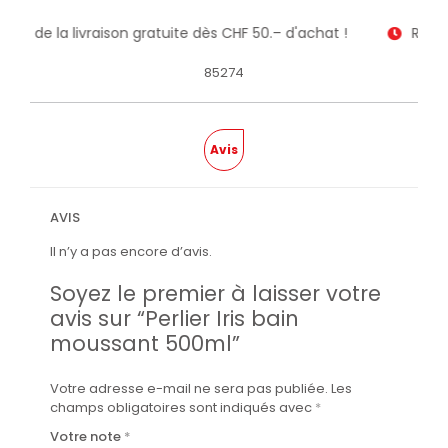
itez de la livraison gratuite dès CHF 50.– d'achat !
Recev
85274
Avis
AVIS
Il n’y a pas encore d’avis.
Soyez le premier à laisser votre
avis sur “Perlier Iris bain
moussant 500ml”
Votre adresse e-mail ne sera pas publiée.
Les
champs obligatoires sont indiqués avec
*
Votre note
*