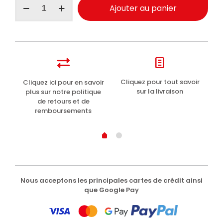
Ajouter au panier
de
Perlier
Iris
bain
moussant
500ml
t
Cliquez pour tout savoir
Cliquez ici pour en savoir
Li
sur la livraison
plus sur notre politique
de retours et de
remboursements
Nous acceptons les principales cartes de crédit ainsi
que Google Pay