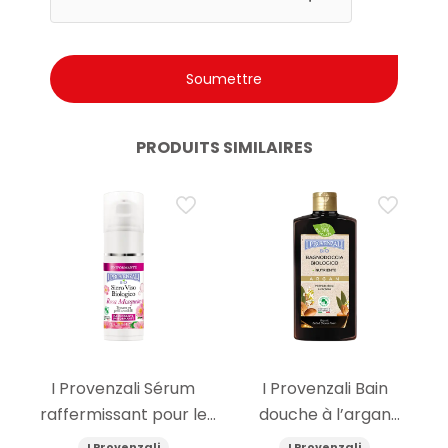
PRODUITS SIMILAIRES
I Provenzali Sérum
I Provenzali Bain
raffermissant pour le
douche à l’argan
visage à l’églantier bio
biologique 400ml
I Provenzali
I Provenzali