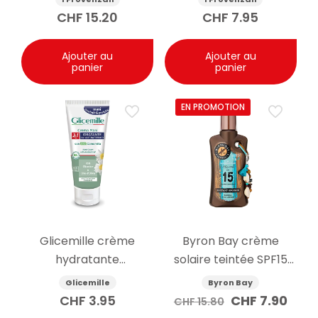
30ml
CHF
15.20
CHF
7.95
Ajouter au
Ajouter au
panier
panier
EN PROMOTION
Glicemille crème
Byron Bay crème
hydratante
solaire teintée SPF15
antibactérienne pour
200ml
Glicemille
Byron Bay
les mains 100ml
Le
Le
CHF
3.95
CHF
7.90
CHF
15.80
prix
prix