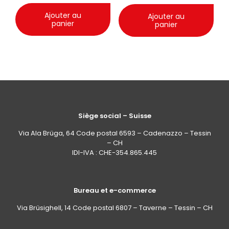
initial
actu
était :
est :
Ajouter au
Ajouter au
panier
panier
CHF 15.80.
CHF 
Siège social – Suisse
Via Ala Brüga, 64 Code postal 6593 – Cadenazzo – Tessin
– CH
IDI-IVA : CHE-354.865.445
Bureau et e-commerce
Via Brüsighell, 14 Code postal 6807 – Taverne – Tessin – CH