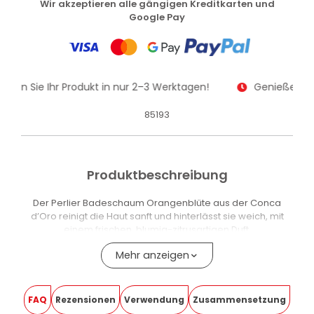
Wir akzeptieren alle gängigen Kreditkarten und
Google Pay
alten Sie Ihr Produkt in nur 2–3 Werktagen!
Genießen Sie
85193
Produktbeschreibung
Der Perlier Badeschaum Orangenblüte aus der Conca
d’Oro reinigt die Haut sanft und hinterlässt sie weich, mit
einem frischen, blumig-zitrusartigen Duft.
Die Formel eignet sich für die tägliche Anwendung – sowohl
Mehr anzeigen
unter der Dusche als auch in der Badewanne.
Die Formel enthält Bitterorangenblütenwasser (Citrus
FAQ
Rezensionen
Verwendung
Zusammensetzung
Aurantium Amara Flower Water), das das feine Dufterlebnis