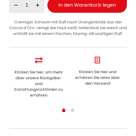
In den Warenkorb legen
Badeschaum
Orangenblüte
500
Cremiger Schaum mit Duft nach Orangenblüte aus der
ml
Conca d’Oro: reinigt die Haut sanft, hinterlässt sie weich und
Menge
umhüllt sie mit einem frischen, blumig-zitrusartigen Duft.
z
Klicken Sie hier und
Klicken Sie hier, um mehr
L
erfahren Sie alles über
über unsere Rückgabe-
den Versand
und
Erstattungsrichtlinien zu
erfahren