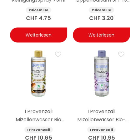
pflegend 5.5g
Glicemille
Glicemille
CHF
4.75
CHF
3.20
Weiterlesen
Weiterlesen
I Provenzali
I Provenzali
Mizellenwasser Bio
Mizellenwasser Bio-
Arganöl 400 ml
Lavendel 400 ml
I Provenzali
I Provenzali
CHF
10.65
CHF
10.95