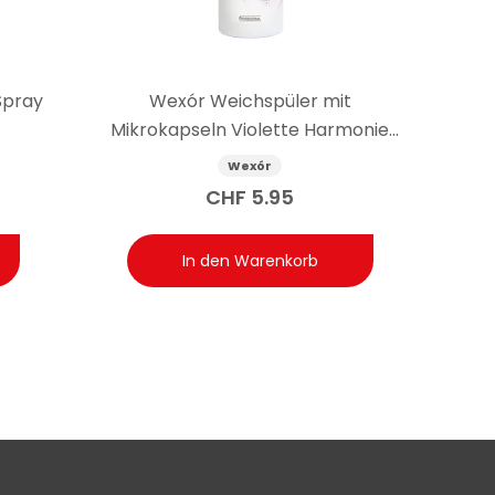
Spray
Wexór Weichspüler mit
Mikrokapseln Violette Harmonie
750 ml
Wexór
CHF
5.95
In den Warenkorb