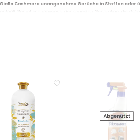
t Giallo Cashmere unangenehme Gerüche in Stoffen oder ü
nthält Geruchsneutralisierer der neuesten Generation, die dabei 
ruch, unterstützt er konkret; er ersetzt jedoch nicht das Wasche
eben Kleidungsstücken auch auf Sofas, Vorhängen und Te
ien gedacht und eignet sich daher in der Regel auch für Sofas u
t es sich, vorher einen Test an einer verdeckten Stelle durchzu
ftragen intensiv auf den Textilien?
t fein und intensiv. Die wahrgenommene Intensität hängt von d
e reduzieren und einen Abstand von etwa 25 cm einhalten.
indlichere Materialien geeignet, oder sollte man ihn vorhe
g und Heimtextilien geeignet, bei empfindlichen oder besonderen M
Abgenutzt
as Ergebnis des Tests prüfen, bevor die gesamte Fläche behande
dorant Giallo Cashmere 300 ml korrekt?
iallo Cashmere die Dose schütteln und das Produkt aus etwa 25 