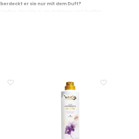
berdeckt er sie nur mit dem Duft?
helfen, Gerüche zu neutralisieren und Textilien
n, und bei stark eingedrungenen oder hartnäckigen
ppichen verwendet werden?
nd Vorhänge. Auf Teppichen und besonders
führen. Zur Anwendung die Dose schütteln und aus
er aufgetragenen Menge und der Gewebeart ab: Für
r testen?
aterialien ist jedoch ein Vortest an einer verdeckten
lt wird.
cm Abstand auf die aufzufrischenden Textilien