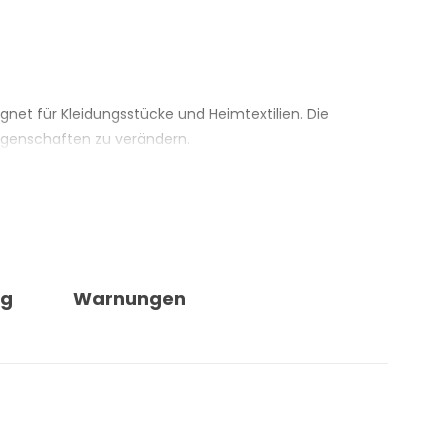
eignet für Kleidungsstücke und Heimtextilien. Die
Eigenschaften zu verändern.
ftnote ist auf Ylang-Ylang, Cashmere und
leiderschrank als auch Heimtextilien ab. Der
ng
Warnungen