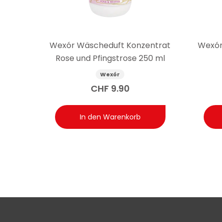
sprühen. Durch Anpassen der Anzahl der Sprühstösse lä
Wexór Wäscheduft Konzentrat
Wexór
Rose und Pfingstrose 250 ml
Wexór
CHF
9.90
In den Warenkorb