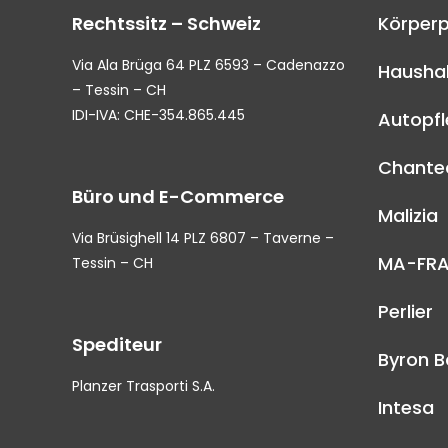
Rechtssitz – Schweiz
Körperp
Via Ala Brüga 64 PLZ 6593 – Cadenazzo
Haushal
– Tessin – CH
IDI-IVA: CHE-354.865.445
Autopf
Chantec
Büro und E-Commerce
Malizia
Via Brüsighell 14 PLZ 6807 – Taverne –
MA-FR
Tessin – CH
Perlier
Spediteur
Byron B
Planzer Trasporti S.A.
Intesa