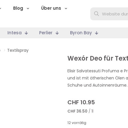
Blog
Über uns
Intesa
Perlier
Byron Bay
e
>
Textilspray
Wexór Deo für Tex
Elisir Salvatessuti Profuma e
und ist mit ätherischen Ölen a
Schuhe und Autoinnenräume.
CHF
10.95
CHF
36.50
/ 1l
12 vorrätig