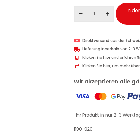
Wexór
In de
Deo
für
Textilien
Gelb
Direktversand aus der Schwei
Cashmere
Lieferung innerhalb von 2-3 
300
Klicken Sie hier und erfahren 
ml
Klicken Sie hier, um mehr übe
Menge
Wir akzeptieren alle 
Erhalten Sie Ihr Produkt in nur 2–3 Werktag
1100-020