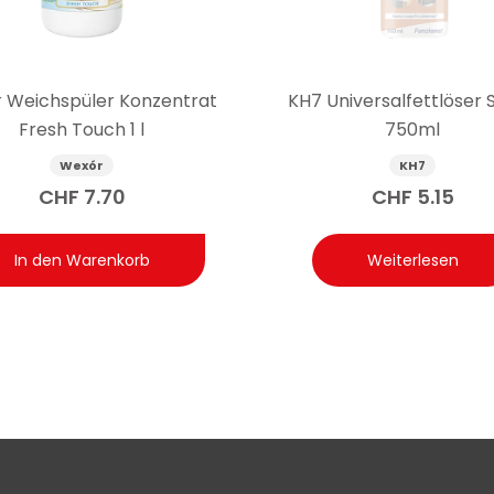
sst sich die Duftintensität regulieren.
 Weichspüler Konzentrat
KH7 Universalfettlöser 
Fresh Touch 1 l
750ml
Wexór
KH7
CHF
7.70
CHF
5.15
In den Warenkorb
Weiterlesen