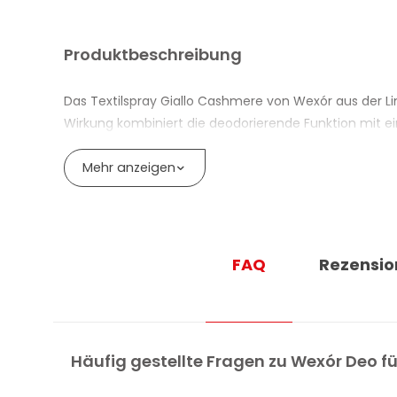
Produktbeschreibung
Das Textilspray Giallo Cashmere von Wexór aus der Linie
Wirkung kombiniert die deodorierende Funktion mit e
Die Formel enthält Antigeruchs-Wirkstoffe der neuest
Mehr anzeigen
Patchouliholz aufgebaut und hat einen warmen, umh
Das Gasdruckspray lässt sich auf Kleidungsstücken un
doppelte Verwendungszweck macht es vielseitig einse
FAQ
Rezensio
VORTEILE DES TEXTILSPRAYS GIALLO 
Professionelle Formel mit deodorierender und sch
Antigeruchs-Wirkstoffe der neuesten Generation in
Häufig gestellte Fragen zu Wexór Deo f
Duftnote mit Ylang-Ylang, Cashmere und Patchou